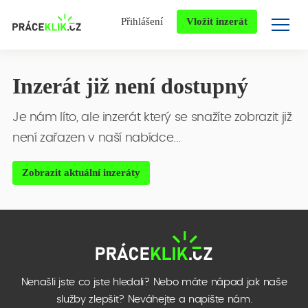
Přihlášení
Vložit inzerát
Inzerát již není dostupný
Je nám líto, ale inzerát který se snažíte zobrazit již
není zařazen v naší nabídce...
Zobrazit aktuální inzeráty
Nenašli jste co jste hledali? Nebo máte nápad jak naše
služby zlepšit? Neváhejte a napište nám.