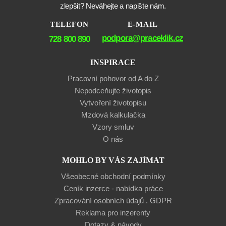
zlepšit? Neváhejte a napište nám.
TELEFON
E-MAIL
podpora@praceklik.cz
728 800 890
INSPIRACE
Pracovní pohovor od A do Z
Nepodceňujte životopis
Vytvoření životopisu
Mzdová kalkulačka
Vzory smluv
O nás
MOHLO BY VÁS ZAJÍMAT
Všeobecné obchodní podmínky
Ceník inzerce - nabídka práce
Zpracování osobních údajů . GDPR
Reklama pro inzerenty
Dotazy & návody