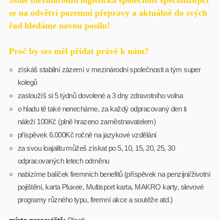
Jsme mezinárodní logistická společnost specializující
se na odvětví pozemní přepravy a aktuálně do svých
řad hledáme novou posilu!
Proč by ses měl přidat právě k nám?
získáš stabilní zázemí v mezinárodní společnosti a tým super
kolegů
zasloužíš si 5 týdnů dovolené a 3 dny zdravotního volna
o hladu tě také nenecháme, za každý odpracovaný den ti
náleží 100Kč (plně hrazeno zaměstnavatelem)
příspěvek 6.000Kč ročně na jazykové vzdělání
za svou loajalitu můžeš získat po 5, 10, 15, 20, 25, 30
odpracovaných letech odměnu
nabízíme balíček firemních benefitů (příspěvek na penzijní/životní
pojištění, karta Pluxee, Multisport karta, MAKRO karty, slevové
programy různého typu, firemní akce a soutěže atd.)