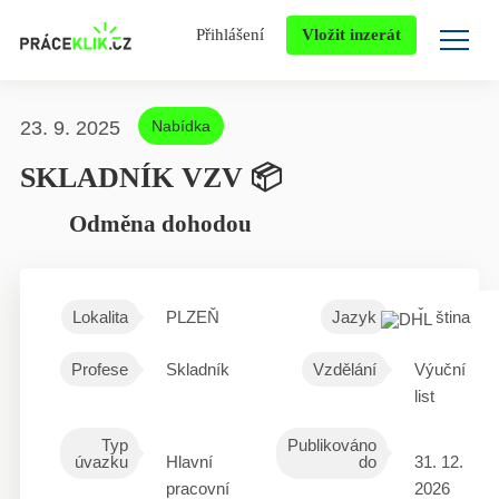
Přihlášení
Vložit inzerát
23. 9. 2025
Nabídka
SKLADNÍK VZV 📦
Odměna dohodou
Lokalita
PLZEŇ
Jazyk
Čeština
Profese
Skladník
Vzdělání
Výuční
list
Typ
Publikováno
úvazku
Hlavní
do
31. 12.
pracovní
2026