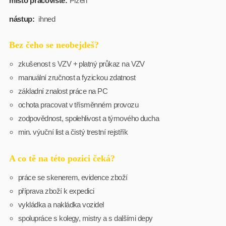
místo pracoviště:
Plzeň
nástup:
ihned
Bez čeho se neobejdeš?
zkušenost s VZV + platný průkaz na VZV
manuální zručnost a fyzickou zdatnost
základní znalost práce na PC
ochota pracovat v třísměnném provozu
zodpovědnost, spolehlivost a týmového ducha
min. výuční list a čistý trestní rejstřík
A co tě na této pozici čeká?
práce se skenerem, evidence zboží
příprava zboží k expedici
vykládka a nakládka vozidel
spolupráce s kolegy, mistry a s dalšími depy