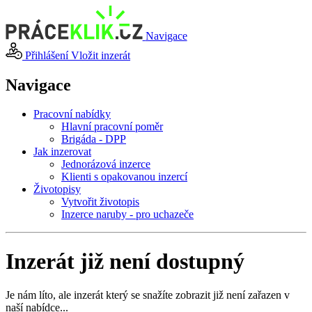
Navigace
Přihlášení
Vložit inzerát
Navigace
Pracovní nabídky
Hlavní pracovní poměr
Brigáda - DPP
Jak inzerovat
Jednorázová inzerce
Klienti s opakovanou inzercí
Životopisy
Vytvořit životopis
Inzerce naruby - pro uchazeče
Inzerát již není dostupný
Je nám líto, ale inzerát který se snažíte zobrazit již není zařazen v
naší nabídce...