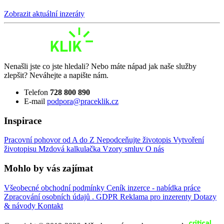
Zobrazit aktuální inzeráty
Nenašli jste co jste hledali? Nebo máte nápad jak naše služby
zlepšit? Neváhejte a napište nám.
Telefon
728 800 890
E-mail
podpora@praceklik.cz
Inspirace
Pracovní pohovor od A do Z
Nepodceňujte životopis
Vytvoření
životopisu
Mzdová kalkulačka
Vzory smluv
O nás
Mohlo by vás zajímat
Všeobecné obchodní podmínky
Ceník inzerce - nabídka práce
Zpracování osobních údajů . GDPR
Reklama pro inzerenty
Dotazy
& návody
Kontakt