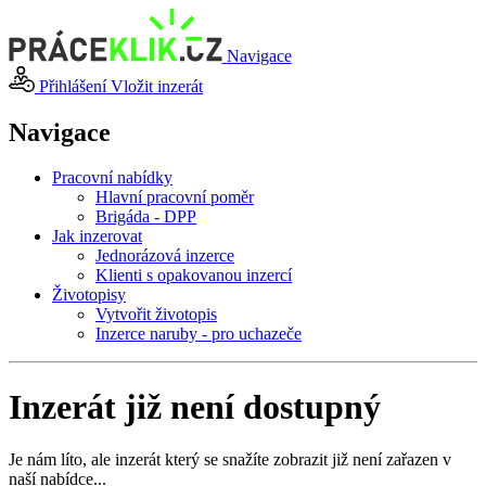
Navigace
Přihlášení
Vložit inzerát
Navigace
Pracovní nabídky
Hlavní pracovní poměr
Brigáda - DPP
Jak inzerovat
Jednorázová inzerce
Klienti s opakovanou inzercí
Životopisy
Vytvořit životopis
Inzerce naruby - pro uchazeče
Inzerát již není dostupný
Je nám líto, ale inzerát který se snažíte zobrazit již není zařazen v
naší nabídce...