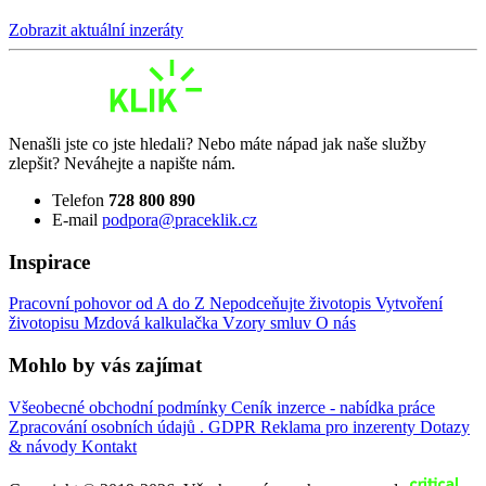
Zobrazit aktuální inzeráty
Nenašli jste co jste hledali? Nebo máte nápad jak naše služby
zlepšit? Neváhejte a napište nám.
Telefon
728 800 890
E-mail
podpora@praceklik.cz
Inspirace
Pracovní pohovor od A do Z
Nepodceňujte životopis
Vytvoření
životopisu
Mzdová kalkulačka
Vzory smluv
O nás
Mohlo by vás zajímat
Všeobecné obchodní podmínky
Ceník inzerce - nabídka práce
Zpracování osobních údajů . GDPR
Reklama pro inzerenty
Dotazy
& návody
Kontakt