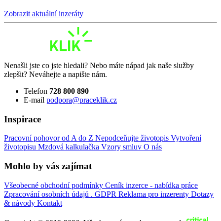
Zobrazit aktuální inzeráty
Nenašli jste co jste hledali? Nebo máte nápad jak naše služby
zlepšit? Neváhejte a napište nám.
Telefon
728 800 890
E-mail
podpora@praceklik.cz
Inspirace
Pracovní pohovor od A do Z
Nepodceňujte životopis
Vytvoření
životopisu
Mzdová kalkulačka
Vzory smluv
O nás
Mohlo by vás zajímat
Všeobecné obchodní podmínky
Ceník inzerce - nabídka práce
Zpracování osobních údajů . GDPR
Reklama pro inzerenty
Dotazy
& návody
Kontakt