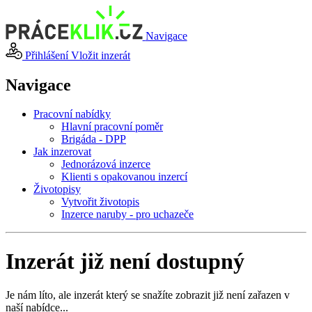
Navigace
Přihlášení
Vložit inzerát
Navigace
Pracovní nabídky
Hlavní pracovní poměr
Brigáda - DPP
Jak inzerovat
Jednorázová inzerce
Klienti s opakovanou inzercí
Životopisy
Vytvořit životopis
Inzerce naruby - pro uchazeče
Inzerát již není dostupný
Je nám líto, ale inzerát který se snažíte zobrazit již není zařazen v
naší nabídce...