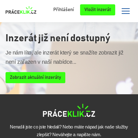
Přihlášení
Vložit inzerát
Inzerát již není dostupný
Je nám líto, ale inzerát který se snažíte zobrazit již
není zařazen v naší nabídce...
Zobrazit aktuální inzeráty
Nenašli jste co jste hledali? Nebo máte nápad jak naše služby
zlepšit? Neváhejte a napište nám.