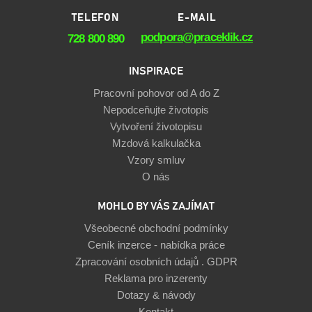
TELEFON
E-MAIL
podpora@praceklik.cz
728 800 890
INSPIRACE
Pracovní pohovor od A do Z
Nepodceňujte životopis
Vytvoření životopisu
Mzdová kalkulačka
Vzory smluv
O nás
MOHLO BY VÁS ZAJÍMAT
Všeobecné obchodní podmínky
Ceník inzerce - nabídka práce
Zpracování osobních údajů . GDPR
Reklama pro inzerenty
Dotazy & návody
Kontakt