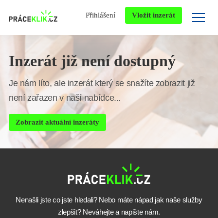
Přihlášení
Vložit inzerát
Inzerát již není dostupný
Je nám líto, ale inzerát který se snažíte zobrazit již
není zařazen v naší nabídce...
Zobrazit aktuální inzeráty
Nenašli jste co jste hledali? Nebo máte nápad jak naše služby
zlepšit? Neváhejte a napište nám.