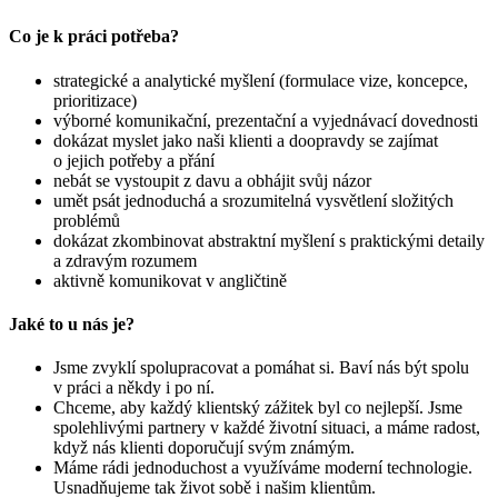
Co je k práci potřeba?
strategické a analytické myšlení (formulace vize, koncepce,
prioritizace)
výborné komunikační, prezentační a vyjednávací dovednosti
dokázat myslet jako naši klienti a doopravdy se zajímat
o jejich potřeby a přání
nebát se vystoupit z davu a obhájit svůj názor
umět psát jednoduchá a srozumitelná vysvětlení složitých
problémů
dokázat zkombinovat abstraktní myšlení s praktickými detaily
a zdravým rozumem
aktivně komunikovat v angličtině
Jaké to u nás je?
Jsme zvyklí spolupracovat a pomáhat si. Baví nás být spolu
v práci a někdy i po ní.
Chceme, aby každý klientský zážitek byl co nejlepší. Jsme
spolehlivými partnery v každé životní situaci, a máme radost,
když nás klienti doporučují svým známým.
Máme rádi jednoduchost a využíváme moderní technologie.
Usnadňujeme tak život sobě i našim klientům.