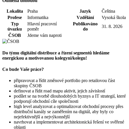
Odměna dohodou
Lokalita
Praha
Jazyk
Čeština
Profese
Informatika
Vzdělání
Vysoká škola
Typ
Hlavní pracovní
Publikováno
31. 8. 2026
úvazku
poměr
do
ČSOB
Jdeme vám naproti
Do týmu digitální distribuce a řízení segmentů hledáme
energickou a motivovanou kolegyni/kolegu!
Co bude Vaše práce?
připravovat a řídit změnové portfolio pro retailovou část
skupiny ČSOB
definovat a řídit road mapu aktivit, jejich závislostí
podílet se na tvorbě dlouhodobých byznys a IT strategií, které
podporují obchodní cíle společnosti
high level analyzovat a optimalizovat obchodní procesy přes
distribuční kanály se zaměřením na digitál, aby byly co
nejefektivnější a nejvýkonnější
navrhovat a implementovat architektonická řešení ve svěřené
oblasti