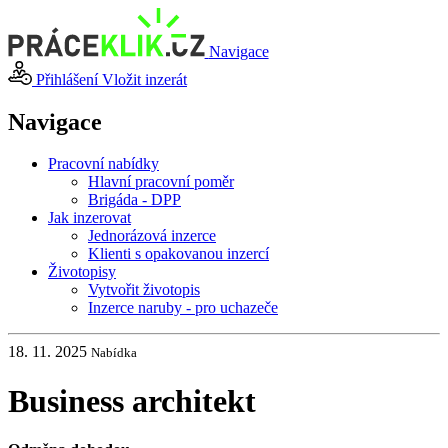
Navigace
Přihlášení
Vložit inzerát
Navigace
Pracovní nabídky
Hlavní pracovní poměr
Brigáda - DPP
Jak inzerovat
Jednorázová inzerce
Klienti s opakovanou inzercí
Životopisy
Vytvořit životopis
Inzerce naruby - pro uchazeče
18. 11. 2025
Nabídka
Business architekt