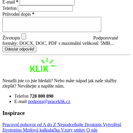
E-mail
*
Telefon
Průvodní dopis
*
Životopis
Podporované
formáty: DOCX, DOC, PDF s maximální velikostí: 5MB...
Odeslat odpověď
Nenašli jste co jste hledali? Nebo máte nápad jak naše služby
zlepšit? Neváhejte a napište nám.
Telefon
728 800 890
E-mail
podpora@praceklik.cz
Inspirace
Pracovní pohovor od A do Z
Nepodceňujte životopis
Vytvoření
životopisu
Mzdová kalkulačka
Vzory smluv
O nás