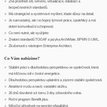
Zná prostředí sítí, serverů, virtualizace, databází a
bezpečnostních standardů.
Má strategické a systémové myšlení, klade důraz na detail.
Je samostatný, ale i schopný týmové práce, spolehlivý a má
dobré komunikační schopnosti.
Co není nutné, ale využijete:
Znalost standardů TOGAF a jazyka ArchiMate, BPMN či UML.
Zkušenosti s nástrojem Enterprise Architect.
Co Vám nabízíme?
Stabilní práci s dlouhodobou perspektivou ve společnosti, která
má klíčovou roli v české energetice.
Dlouhodobou perspektivu uplatnění a zázemí stabilní společnosti.
Atraktivní mzdu a navíc variabilní složku.
26 dnů dovolené a k tomu 3 dny zdravotního volna.
Roční program Benefit plus.
Měsíční příspěvek na penzijní připojištění.