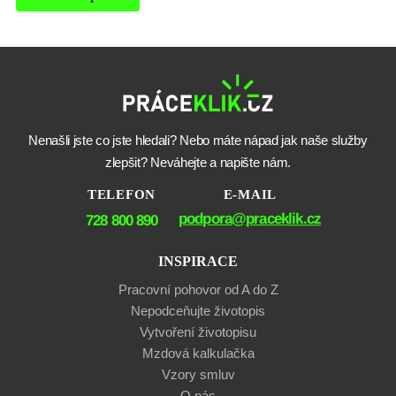
Nenašli jste co jste hledali? Nebo máte nápad jak naše služby
zlepšit? Neváhejte a napište nám.
TELEFON
E-MAIL
podpora@praceklik.cz
728 800 890
INSPIRACE
Pracovní pohovor od A do Z
Nepodceňujte životopis
Vytvoření životopisu
Mzdová kalkulačka
Vzory smluv
O nás