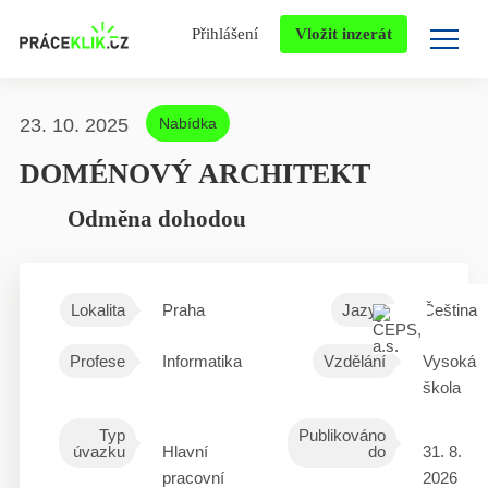
Přihlášení
Vložit inzerát
23. 10. 2025
Nabídka
DOMÉNOVÝ ARCHITEKT
Odměna dohodou
Lokalita
Praha
Jazyk
Čeština
Profese
Informatika
Vzdělání
Vysoká
škola
Typ
Publikováno
úvazku
Hlavní
do
31. 8.
pracovní
2026