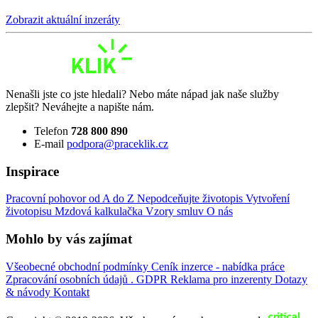
Zobrazit aktuální inzeráty
Nenašli jste co jste hledali? Nebo máte nápad jak naše služby
zlepšit? Neváhejte a napište nám.
Telefon
728 800 890
E-mail
podpora@praceklik.cz
Inspirace
Pracovní pohovor od A do Z
Nepodceňujte životopis
Vytvoření
životopisu
Mzdová kalkulačka
Vzory smluv
O nás
Mohlo by vás zajímat
Všeobecné obchodní podmínky
Ceník inzerce - nabídka práce
Zpracování osobních údajů . GDPR
Reklama pro inzerenty
Dotazy
& návody
Kontakt