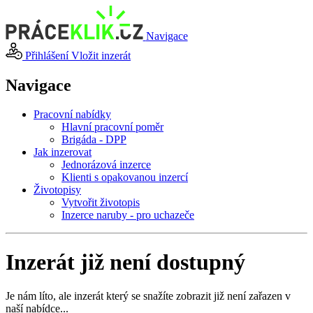
Navigace
Přihlášení
Vložit inzerát
Navigace
Pracovní nabídky
Hlavní pracovní poměr
Brigáda - DPP
Jak inzerovat
Jednorázová inzerce
Klienti s opakovanou inzercí
Životopisy
Vytvořit životopis
Inzerce naruby - pro uchazeče
Inzerát již není dostupný
Je nám líto, ale inzerát který se snažíte zobrazit již není zařazen v
naší nabídce...