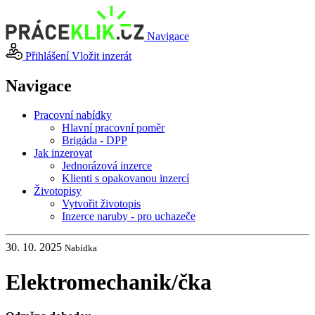
Navigace
Přihlášení
Vložit inzerát
Navigace
Pracovní nabídky
Hlavní pracovní poměr
Brigáda - DPP
Jak inzerovat
Jednorázová inzerce
Klienti s opakovanou inzercí
Životopisy
Vytvořit životopis
Inzerce naruby - pro uchazeče
30. 10. 2025
Nabídka
Elektromechanik
/
čka