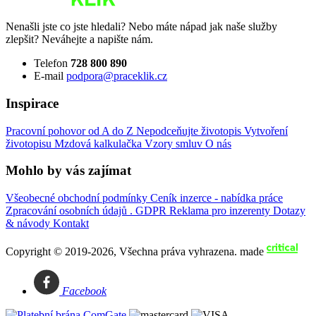
Nenašli jste co jste hledali? Nebo máte nápad jak naše služby
zlepšit? Neváhejte a napište nám.
Telefon
728 800 890
E-mail
podpora@praceklik.cz
Inspirace
Pracovní pohovor od A do Z
Nepodceňujte životopis
Vytvoření
životopisu
Mzdová kalkulačka
Vzory smluv
O nás
Mohlo by vás zajímat
Všeobecné obchodní podmínky
Ceník inzerce - nabídka práce
Zpracování osobních údajů . GDPR
Reklama pro inzerenty
Dotazy
& návody
Kontakt
Copyright © 2019-2026, Všechna práva vyhrazena.
made
Facebook