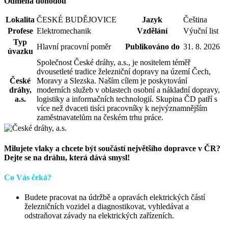
Odměna dohodou
Lokalita
ČESKÉ BUDĚJOVICE
Jazyk
Čeština
Profese
Elektromechanik
Vzdělání
Výuční list
Typ
Hlavní pracovní poměr
Publikováno do
31. 8. 2026
úvazku
Společnost České dráhy, a.s., je nositelem téměř
dvousetleté tradice železniční dopravy na území Čech,
České
Moravy a Slezska. Naším cílem je poskytování
dráhy,
moderních služeb v oblastech osobní a nákladní dopravy,
a.s.
logistiky a informačních technologií. Skupina ČD patří s
více než dvaceti tisíci pracovníky k nejvýznamnějším
zaměstnavatelům na českém trhu práce.
Milujete vlaky a chcete být součástí největšího dopravce v ČR?
Dejte se na dráhu, která dává smysl!
Co Vás čeká?
Budete pracovat na údržbě a opravách elektrických částí
železničních vozidel a diagnostikovat, vyhledávat a
odstraňovat závady na elektrických zařízeních.