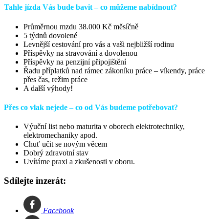
Tahle jízda Vás bude bavit – co můžeme nabídnout?
Průměrnou mzdu 38.000 Kč měsíčně
5 týdnů dovolené
Levnější cestování pro vás a vaši nejbližší rodinu
Příspěvky na stravování a dovolenou
Příspěvky na penzijní připojištění
Řadu příplatků nad rámec zákoníku práce – víkendy, práce
přes čas, režim práce
A další výhody!
Přes co vlak nejede – co od Vás budeme potřebovat?
Výuční list nebo maturita v oborech elektrotechniky,
elektromechaniky apod.
Chuť učit se novým věcem
Dobrý zdravotní stav
Uvítáme praxi a zkušenosti v oboru.
Sdílejte inzerát:
Facebook