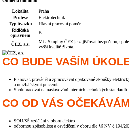
Odměna dohodou
Lokalita
Praha
Profese
Elektrotechnik
Typ úvazku
Hlavní pracovní poměr
Řidičská
B
oprávnění
Misí Skupiny ČEZ je zajišťovat bezpečnou, spolehl
ČEZ, a.s.
vyšší kvalitě života.
CO BUDE VAŠÍM ÚKOL
Plánovat, provádět a zpracovávat opakované zkoušky elektrický
a údržbářskými pracemi.
Spolupracovat na nastavování interních technických standardů.
CO OD VÁS OČEKÁVÁ
SOU/SŠ vzdělání v oboru elektro
odbornou způsobilost a osvědčení v oboru dle §6 NV č.194/20