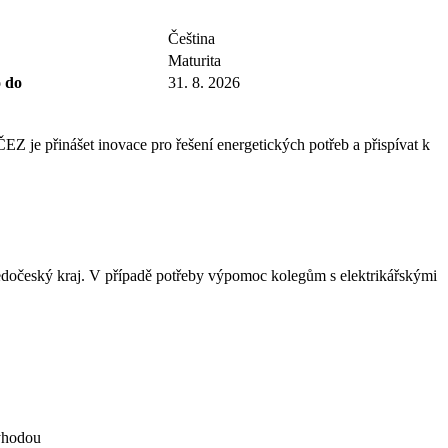
Čeština
Maturita
 do
31. 8. 2026
EZ je přinášet inovace pro řešení energetických potřeb a přispívat k
tředočeský kraj. V případě potřeby výpomoc kolegům s elektrikářskými
výhodou