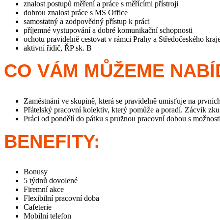
znalost postupů měření a práce s měřícími přístroji
dobrou znalost práce s MS Office
samostatný a zodpovědný přístup k práci
příjemné vystupování a dobré komunikační schopnosti
ochotu pravidelně cestovat v rámci Prahy a Středočeského kraj
aktivní řidič, ŘP sk. B
CO VÁM MŮŽEME NAB
Zaměstnání ve skupině, která se pravidelně umisťuje na prvníc
Přátelský pracovní kolektiv, který pomůže a poradí. Zácvik zk
Práci od pondělí do pátku s pružnou pracovní dobou s možnost
BENEFITY:
Bonusy
5 týdnů dovolené
Firemní akce
Flexibilní pracovní doba
Cafeterie
Mobilní telefon