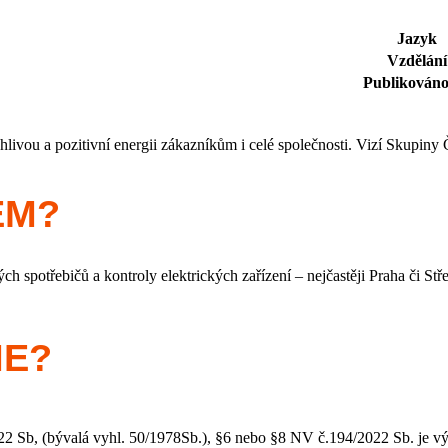
Jazyk
Vzdělání
Publikováno
ivou a pozitivní energii zákazníkům i celé společnosti. Vizí Skupiny Č
EM?
ch spotřebičů a kontroly elektrických zařízení – nejčastěji Praha či S
ME?
22 Sb, (bývalá vyhl. 50/1978Sb.), §6 nebo §8 NV č.194/2022 Sb. je 