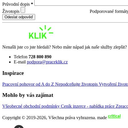
Průvodní dopis
*
Životopis
Podporované formát
Odeslat odpověď
Nenašli jste co jste hledali? Nebo máte nápad jak naše služby zlepšit
Telefon
728 800 890
E-mail
podpora@praceklik.cz
Inspirace
Pracovní pohovor od A do Z
Nepodceňujte životopis
Vytvoření život
Mohlo by vás zajímat
Všeobecné obchodní podmínky
Ceník inzerce - nabídka práce
Zprac
Copyright © 2019-2026, Všechna práva vyhrazena.
made