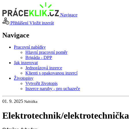
Navigace
Přihlášení
Vložit inzerát
Navigace
Pracovní nabídky
Hlavní pracovní poměr
Brigáda - DPP
Jak inzerovat
Jednorázová inzerce
Klienti s opakovanou inzercí
Životopisy
Vytvořit životopis
Inzerce naruby - pro uchazeče
01. 9. 2025
Nabídka
Elektrotechnik
/
elektrotechnička