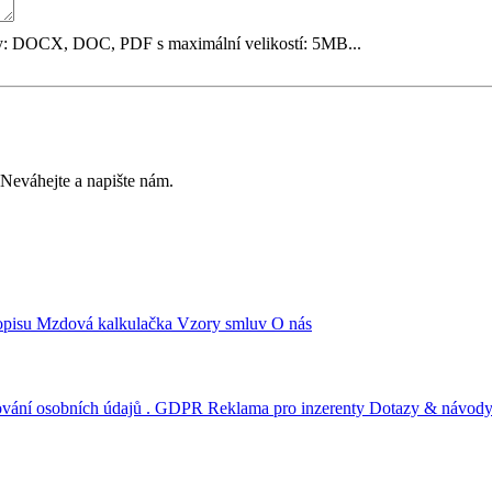
y: DOCX, DOC, PDF s maximální velikostí: 5MB...
? Neváhejte a napište nám.
opisu
Mzdová kalkulačka
Vzory smluv
O nás
ování osobních údajů . GDPR
Reklama pro inzerenty
Dotazy & návod