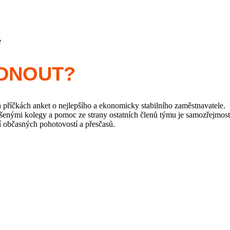
e
ÍDNOUT?
h příčkách anket o nejlepšího a ekonomicky stabilního zaměstnavatele.
ušenými kolegy a pomoc ze strany ostatních členů týmu je samozřejmost
í občasných pohotovostí a přesčasů.