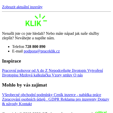
Zobrazit aktuální inzeráty
Nenašli jste co jste hledali? Nebo máte nápad jak naše služby
zlepšit? Neváhejte a napište nám.
Telefon
728 800 890
E-mail
podpora@praceklik.cz
Inspirace
Pracovní pohovor od A do Z
Nepodceňujte životopis
Vytvoření
životopisu
Mzdová kalkulačka
Vzory smluv
O nás
Mohlo by vás zajímat
Všeobecné obchodní podmínky
Ceník inzerce - nabídka práce
Zpracování osobních údajů . GDPR
Reklama pro inzerenty
Dotazy
& návody
Kontakt