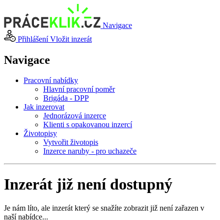
Navigace
Přihlášení
Vložit inzerát
Navigace
Pracovní nabídky
Hlavní pracovní poměr
Brigáda - DPP
Jak inzerovat
Jednorázová inzerce
Klienti s opakovanou inzercí
Životopisy
Vytvořit životopis
Inzerce naruby - pro uchazeče
Inzerát již není dostupný
Je nám líto, ale inzerát který se snažíte zobrazit již není zařazen v
naší nabídce...