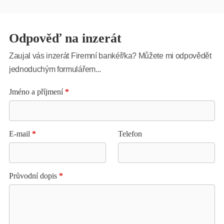
Odpověď na inzerát
Zaujal vás inzerát Firemní bankéř/ka? Můžete mi odpovědět
jednoduchým formulářem...
Jméno a příjmení
*
E-mail
*
Telefon
Průvodní dopis
*