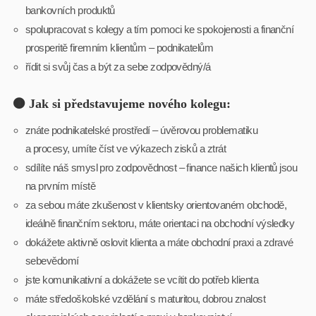
bankovních produktů
spolupracovat s kolegy a tím pomoci ke spokojenosti a finanční
prosperitě firemním klientům – podnikatelům
řídit si svůj čas a být za sebe zodpovědný/á
🟤 Jak si představujeme nového kolegu:
znáte podnikatelské prostředí – úvěrovou problematiku
a procesy, umíte číst ve výkazech zisků a ztrát
sdílíte náš smysl pro zodpovědnost – finance našich klientů jsou
na prvním místě
za sebou máte zkušenost v klientsky orientovaném obchodě,
ideálně finančním sektoru, máte orientaci na obchodní výsledky
dokážete aktivně oslovit klienta a máte obchodní praxi a zdravé
sebevědomí
jste komunikativní a dokážete se vcítit do potřeb klienta
máte středoškolské vzdělání s maturitou, dobrou znalost