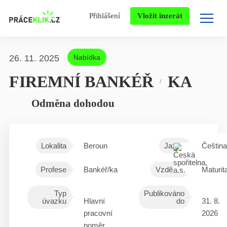
Přihlášení
Vložit inzerát
26. 11. 2025
Nabídka
FIREMNÍ BANKÉŘ
KA
/
Odměna dohodou
Lokalita
Beroun
Jazyk
Čeština
Profese
Bankéř/ka
Vzdělání
Maturit
Typ
Publikováno
úvazku
Hlavní
do
31. 8.
pracovní
2026
poměr