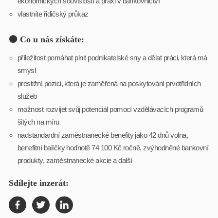
ekonomických souvislostí a praxi v bankovnictví
vlastníte řidičský průkaz
🟤 Co u nás získáte:
příležitost pomáhat plnit podnikatelské sny a dělat práci, která má
smysl
prestižní pozici, která je zaměřená na poskytování prvotřídních
služeb
možnost rozvíjet svůj potenciál pomocí vzdělávacích programů
šitých na míru
nadstandardní zaměstnanecké benefity jako 42 dnů volna,
benefitní balíčky hodnotě 74 100 Kč ročně, zvýhodněné bankovní
produkty, zaměstnanecké akcie a další
Sdílejte inzerát: