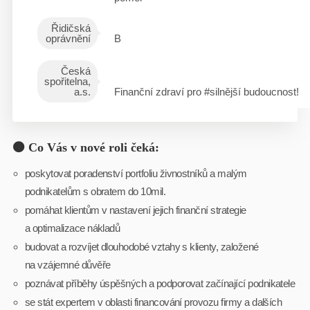
Řidičská
oprávnění
B
Česká
spořitelna,
a.s.
Finanční zdraví pro #silnější budoucnost!
🟤 Co Vás v nové roli čeká:
poskytovat poradenství portfoliu živnostníků a malým
podnikatelům s obratem do 10mil.
pomáhat klientům v nastavení jejich finanční strategie
a optimalizace nákladů
budovat a rozvíjet dlouhodobé vztahy s klienty, založené
na vzájemné důvěře
poznávat příběhy úspěšných a podporovat začínající podnikatele
se stát expertem v oblasti financování provozu firmy a dalších