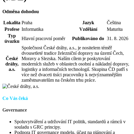
Odměna dohodou
Lokalita
Praha
Jazyk
Čeština
Profese
Informatika
Vzdělání
Maturita
Typ
Hlavní pracovní poměr
Publikováno do
31. 8. 2026
úvazku
Společnost České dráhy, a.s., je nositelem téměř
dvousetleté tradice železniční dopravy na území Čech,
České
Moravy a Slezska. Naším cílem je poskytování
dráhy,
moderních služeb v oblastech osobní a nákladní dopravy,
a.s.
logistiky a informačních technologií. Skupina ČD patří s
více než dvaceti tisíci pracovníky k nejvýznamnějším
zaměstnavatelům na českém trhu práce.
Co Vás čeká
Governance
Spoluvytváření a udržování IT politik, standardů a rámců v
souladu s GRC principy.
Podpora IT governance modelu, účast na plánování a