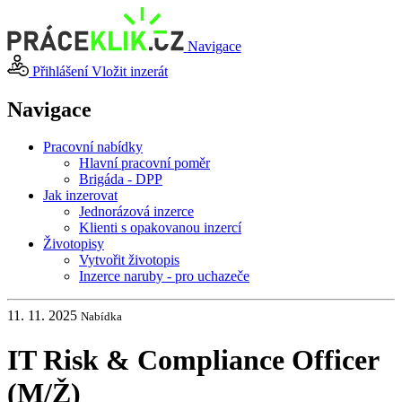
Navigace
Přihlášení
Vložit inzerát
Navigace
Pracovní nabídky
Hlavní pracovní poměr
Brigáda - DPP
Jak inzerovat
Jednorázová inzerce
Klienti s opakovanou inzercí
Životopisy
Vytvořit životopis
Inzerce naruby - pro uchazeče
11. 11. 2025
Nabídka
IT Risk & Compliance Officer
(M
/
Ž)