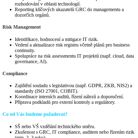
rozhodování v oblasti technologií.
Reporting klíčových ukazatelů GRC do managementu a
dozorčích orgánů.
Risk Management
Identifikace, hodnocení a mitigace IT rizik.
Vedení a aktualizace risk registru včetně plánů pro business
continuity.
Spolupráce na risk assessmentu IT projektů (např. cloud, data
governance, AI).
Compliance
Zajištění souladu s legislativou (např. GDPR, ZKB, NIS2) a
standardy (ISO 27001, COBIT).
Koordinace interních auditů, řízení nálezů a doporučení.
Příprava podkladů pro externí kontroly a regulátory.
Co od Vás budeme požadovat?
SŠ nebo VŠ vzdělání technického směru.
Zkušenost s GRC, IT compliance, auditem nebo řízením rizik
(min. 2–3 roky).