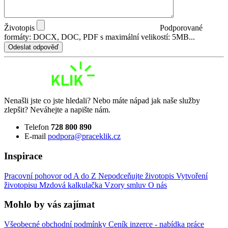
Životopis
Podporované
formáty: DOCX, DOC, PDF s maximální velikostí: 5MB...
Odeslat odpověď
Nenašli jste co jste hledali? Nebo máte nápad jak naše služby
zlepšit? Neváhejte a napište nám.
Telefon
728 800 890
E-mail
podpora@praceklik.cz
Inspirace
Pracovní pohovor od A do Z
Nepodceňujte životopis
Vytvoření
životopisu
Mzdová kalkulačka
Vzory smluv
O nás
Mohlo by vás zajímat
Všeobecné obchodní podmínky
Ceník inzerce - nabídka práce