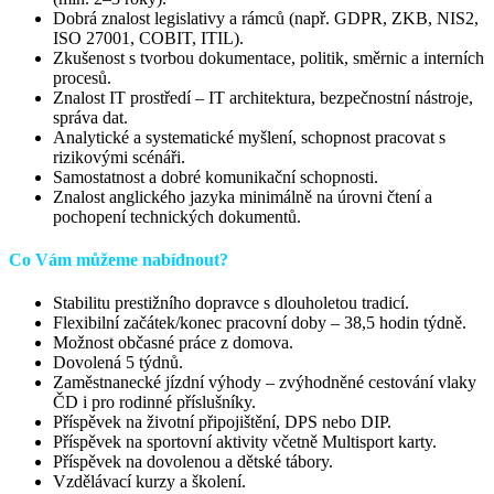
Dobrá znalost legislativy a rámců (např. GDPR, ZKB, NIS2,
ISO 27001, COBIT, ITIL).
Zkušenost s tvorbou dokumentace, politik, směrnic a interních
procesů.
Znalost IT prostředí – IT architektura, bezpečnostní nástroje,
správa dat.
Analytické a systematické myšlení, schopnost pracovat s
rizikovými scénáři.
Samostatnost a dobré komunikační schopnosti.
Znalost anglického jazyka minimálně na úrovni čtení a
pochopení technických dokumentů.
Co Vám můžeme nabídnout?
Stabilitu prestižního dopravce s dlouholetou tradicí.
Flexibilní začátek/konec pracovní doby – 38,5 hodin týdně.
Možnost občasné práce z domova.
Dovolená 5 týdnů.
Zaměstnanecké jízdní výhody – zvýhodněné cestování vlaky
ČD i pro rodinné příslušníky.
Příspěvek na životní připojištění, DPS nebo DIP.
Příspěvek na sportovní aktivity včetně Multisport karty.
Příspěvek na dovolenou a dětské tábory.
Vzdělávací kurzy a školení.