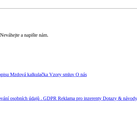
? Neváhejte a napište nám.
opisu
Mzdová kalkulačka
Vzory smluv
O nás
ování osobních údajů . GDPR
Reklama pro inzerenty
Dotazy & návod