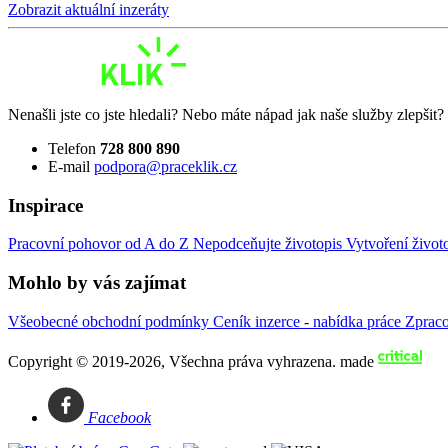
Zobrazit aktuální inzeráty
Nenašli jste co jste hledali? Nebo máte nápad jak naše služby zlepšit
Telefon
728 800 890
E-mail
podpora@praceklik.cz
Inspirace
Pracovní pohovor od A do Z
Nepodceňujte životopis
Vytvoření život
Mohlo by vás zajímat
Všeobecné obchodní podmínky
Ceník inzerce - nabídka práce
Zprac
Copyright © 2019-2026, Všechna práva vyhrazena.
made
Facebook