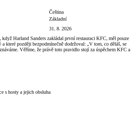
Čeština
Základní
31. 8. 2026
0, když Harland Sanders zakládal první restauraci KFC, měl pouze
ý a které později bezpodmínečně dodržoval: „V tom, co děláš, se
vyznáváme. Věříme, že právě toto pravidlo stojí za úspěchem KFC a
 s hosty a jejich obsluha