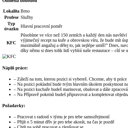
Odměna dohodou
Lokalita
Brno
Profese
Služby
Typ
Hlavní pracovní poměr
úvazku
Působíme ve více než 150 zemích a každý den nás navštíví n
výjimečný recept na kuře a obrovskou víru, že bude mít úsp
KFC
maximálně angažuj a dělej to, jak nejlépe umíš!” Dnes, nav
díky němu si dnes tolik lidí vybírá naše restaurace – cítí s
Náplň práce:
– Záleží na tom, kterou pozici si vybereš. Chceme, aby ti práce 
– Na pozici pokladní bude tvým hlavním úkolem poskytnout naši
– Na pozici kuchaře budeš marinovat, obalovat a dále zpracováv
– Na Přípravě pokrmů budeš připravovat a kompletovat objedn
Požadavky:
– Pracovat s radostí v týmu je pro tebe samozřejmostí
– Přijít o 5 minut dřív je pro tebe akorát, na čas je pozdě
– Chtít na sobě pracovat a zlepšovat se