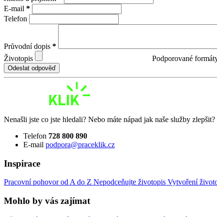
E-mail
*
Telefon
Průvodní dopis
*
Životopis
Podporované formát
Odeslat odpověď
Nenašli jste co jste hledali? Nebo máte nápad jak naše služby zlepšit
Telefon
728 800 890
E-mail
podpora@praceklik.cz
Inspirace
Pracovní pohovor od A do Z
Nepodceňujte životopis
Vytvoření život
Mohlo by vás zajímat