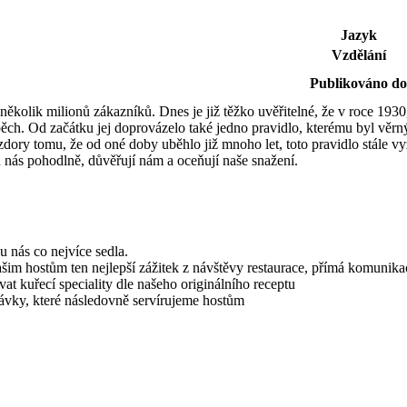
Jazyk
Vzdělání
Publikováno do
ěkolik milionů zákazníků. Dnes je již těžko uvěřitelné, že v roce 193
ěch. Od začátku jej doprovázelo také jedno pravidlo, kterému byl věrn
zdory tomu, že od oné doby uběhlo již mnoho let, toto pravidlo stále 
e u nás pohodlně, důvěřují nám a oceňují naše snažení.
u nás co nejvíce sedla.
m hostům ten nejlepší zážitek z návštěvy restaurace, přímá komunikace
at kuřecí speciality dle našeho originálního receptu
ávky, které následovně servírujeme hostům