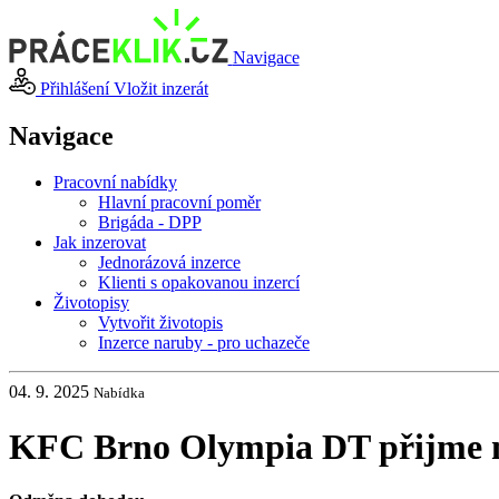
Navigace
Přihlášení
Vložit inzerát
Navigace
Pracovní nabídky
Hlavní pracovní poměr
Brigáda - DPP
Jak inzerovat
Jednorázová inzerce
Klienti s opakovanou inzercí
Životopisy
Vytvořit životopis
Inzerce naruby - pro uchazeče
04. 9. 2025
Nabídka
KFC Brno Olympia DT přijme n