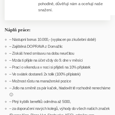
pohodlně, důvěřují nám a oceňují naše
snažení.
Náplň práce:
– Nástupní bonus 10.000,- (vyplacen po zkušební době)
– Zajištěná DOPRAVA z Domažlic
– Získáš hned smlouvu na dobu neurčitou
– Mzda ti přijde na účet vždy do 9. dne v měsíci
– Prací o víkendu a v noci si přijdeš na 10% příplatek
– Ve svátek dostaneš 2x tolik (100% příplatek)
– Možnost růstu na manažerské pozice
– Jídlo na směně za pár kaček, hladovět tě rozhodně nenecháme
🙂
– Plný kyblík benefitů: odměna až 5000,
– za doporučení nových kolegů, výhody do všech našich značek