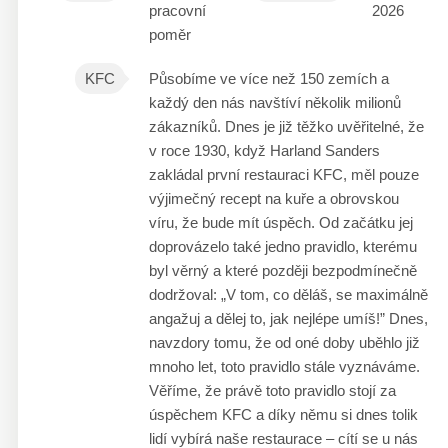
pracovní
2026
poměr
KFC
Působíme ve více než 150 zemích a
každý den nás navštíví několik milionů
zákazníků. Dnes je již těžko uvěřitelné, že
v roce 1930, když Harland Sanders
zakládal první restauraci KFC, měl pouze
výjimečný recept na kuře a obrovskou
víru, že bude mít úspěch. Od začátku jej
doprovázelo také jedno pravidlo, kterému
byl věrný a které později bezpodmínečně
dodržoval: „V tom, co děláš, se maximálně
angažuj a dělej to, jak nejlépe umíš!” Dnes,
navzdory tomu, že od oné doby uběhlo již
mnoho let, toto pravidlo stále vyznáváme.
Věříme, že právě toto pravidlo stojí za
úspěchem KFC a díky němu si dnes tolik
lidí vybírá naše restaurace – cítí se u nás