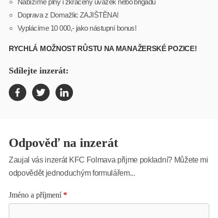
Nabízíme plný i zkrácený úvazek nebo brigádu
Doprava z Domažlic ZAJIŠTĚNA!
Vyplácíme 10 000,- jako nástupní bonus!
RYCHLÁ MOŽNOST RŮSTU NA MANAŽERSKÉ POZICE!
Sdílejte inzerát:
Odpověď na inzerát
Zaujal vás inzerát KFC Folmava přijme pokladní? Můžete mi
odpovědět jednoduchým formulářem...
Jméno a příjmení
*