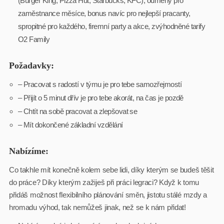
(Burger King, Pizza Hut, Starbucks, KFC), odměny pro
zaměstnance měsíce, bonus navíc pro nejlepší pracanty,
spropitné pro každého, firemní party a akce, zvýhodněné tarify
O2 Family
Požadavky:
– Pracovat s radostí v týmu je pro tebe samozřejmostí
– Přijít o 5 minut dřív je pro tebe akorát, na čas je pozdě
– Chtít na sobě pracovat a zlepšovat se
– Mít dokončené základní vzdělání
Nabízíme:
Co takhle mít konečně kolem sebe lidi, díky kterým se budeš těšit
do práce? Díky kterým zažiješ při práci legraci? Když k tomu
přidáš možnost flexibilního plánování směn, jistotu stálé mzdy a
hromadu výhod, tak nemůžeš jinak, než se k nám přidat!