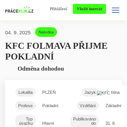
Přihlášení
Vložit inzerát
04. 9. 2025
Nabídka
KFC FOLMAVA PŘIJME
POKLADNÍ
Odměna dohodou
Lokalita
PLZEŇ
Jazyk
Čeština
Profese
Pokladní
Vzdělání
Základní
Typ
Publikováno
úvazku
Hlavní
do
31. 8.