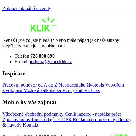
Zobrazit aktuální inzeráty
Nenašli jste co jste hledali? Nebo máte nápad jak naše služby
zlepšit? Neváhejte a napište nám.
Telefon
728 800 890
E-mail
podpora@praceklik.cz
Inspirace
Pracovní pohovor od A do Z
Nepodceňujte životopis
Vytvoření
životopisu
Mzdová kalkulačka
Vzory smluv
O nás
Mohlo by vás zajímat
Všeobecné obchodní podmínky
Ceník inzerce - nabídka práce
Zpracování osobních údajů . GDPR
Reklama pro inzerenty
Dotazy
& návody
Kontakt