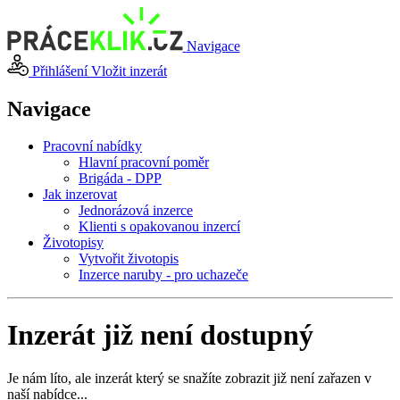
Navigace
Přihlášení
Vložit inzerát
Navigace
Pracovní nabídky
Hlavní pracovní poměr
Brigáda - DPP
Jak inzerovat
Jednorázová inzerce
Klienti s opakovanou inzercí
Životopisy
Vytvořit životopis
Inzerce naruby - pro uchazeče
Inzerát již není dostupný
Je nám líto, ale inzerát který se snažíte zobrazit již není zařazen v
naší nabídce...