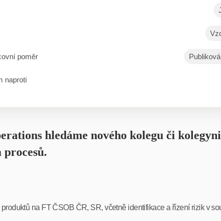
Vzd
covní poměr
Publiková
 naproti
rations hledáme nového kolegu či kolegyni
 procesů.
produktů na FT ČSOB ČR, SR, včetně identifikace a řízení rizik v s