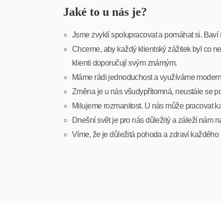
Jaké to u nás je?
Jsme zvyklí spolupracovat a pomáhat si. Baví n
Chceme, aby každý klientský zážitek byl co nej
klienti doporučují svým známým.
Máme rádi jednoduchost a využíváme moderní 
Změna je u nás všudypřítomná, neustále se 
Milujeme rozmanitost. U nás může pracovat k
Dnešní svět je pro nás důležitý a záleží nám n
Víme, že je důležitá pohoda a zdraví každého 