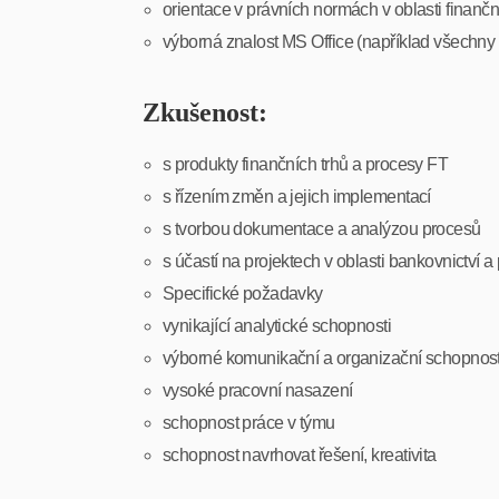
orientace v právních normách v oblasti finanč
výborná znalost MS Office (například všechny
Zkušenost:
s produkty finančních trhů a procesy FT
s řízením změn a jejich implementací
s tvorbou dokumentace a analýzou procesů
s účastí na projektech v oblasti bankovnictví 
Specifické požadavky
vynikající analytické schopnosti
výborné komunikační a organizační schopnost
vysoké pracovní nasazení
schopnost práce v týmu
schopnost navrhovat řešení, kreativita