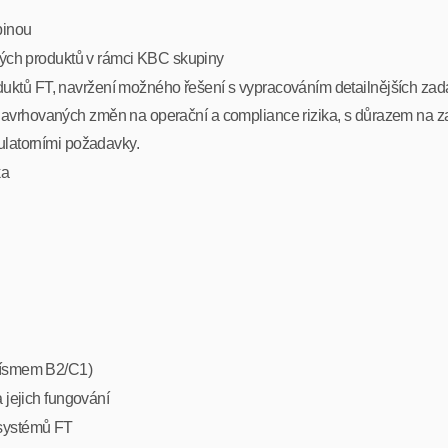
pinou
ových produktů v rámci KBC skupiny
ktů FT, navržení možného řešení s vypracováním detailnějších zad
avrhovaných změn na operační a compliance rizika, s důrazem na za
ulatorními požadavky.
ka
 písmem B2/C1)
 jejich fungování
 systémů FT