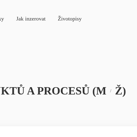
e
ky
Jak inzerovat
Životopisy
KTŮ A PROCESŮ (M
Ž)
/