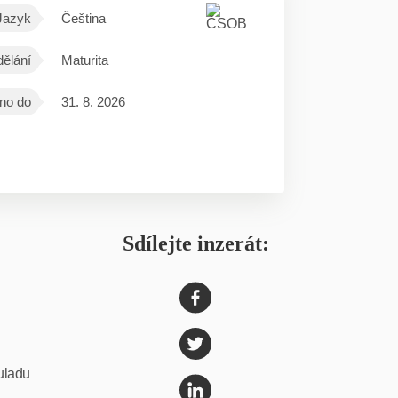
Jazyk
Čeština
ělání
Maturita
no do
31. 8. 2026
Sdílejte inzerát:
ouladu