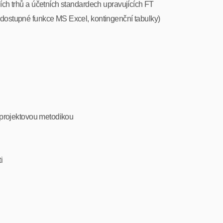
ních trhů a účetních standardech upravujících FT
 dostupné funkce MS Excel, kontingenční tabulky)
a projektovou metodikou
i