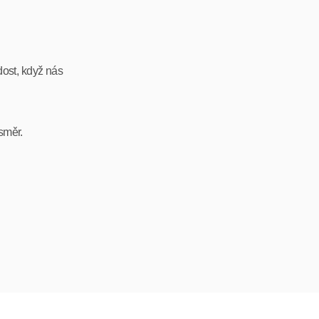
dost, když nás
směr.