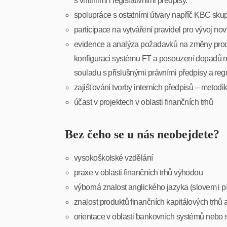
s vnitřními i legislativními předpisy.
spolupráce s ostatními útvary napříč KBC sku
participace na vytváření pravidel pro vývoj n
evidence a analýza požadavků na změny produ
konfiguraci systému FT a posouzení dopadů n
souladu s příslušnými právními předpisy a reg
zajišťování tvorby interních předpisů – metodi
účast v projektech v oblasti finančních trhů
Bez čeho se u nás neobejdete?
vysokoškolské vzdělání
praxe v oblasti finančních trhů výhodou
výborná znalost anglického jazyka (slovem i
znalost produktů finančních kapitálových trhů a
orientace v oblasti bankovních systémů nebo