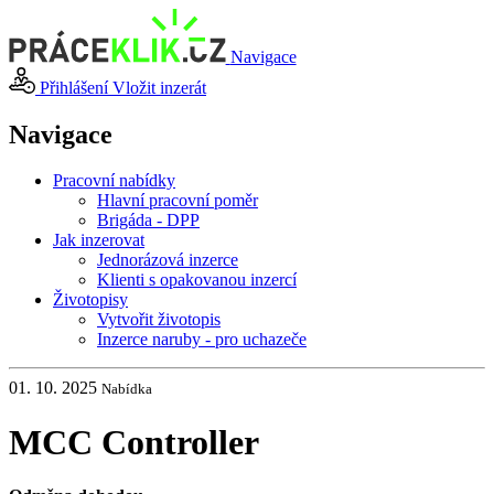
Navigace
Přihlášení
Vložit inzerát
Navigace
Pracovní nabídky
Hlavní pracovní poměr
Brigáda - DPP
Jak inzerovat
Jednorázová inzerce
Klienti s opakovanou inzercí
Životopisy
Vytvořit životopis
Inzerce naruby - pro uchazeče
01. 10. 2025
Nabídka
MCC Controller