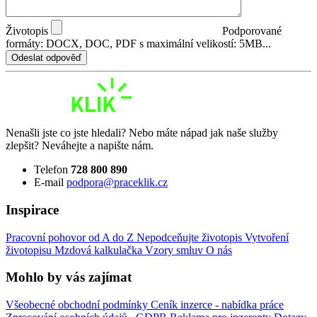
Životopis
Podporované
formáty: DOCX, DOC, PDF s maximální velikostí: 5MB...
Odeslat odpověď
Nenašli jste co jste hledali? Nebo máte nápad jak naše služby
zlepšit? Neváhejte a napište nám.
Telefon
728 800 890
E-mail
podpora@praceklik.cz
Inspirace
Pracovní pohovor od A do Z
Nepodceňujte životopis
Vytvoření
životopisu
Mzdová kalkulačka
Vzory smluv
O nás
Mohlo by vás zajímat
Všeobecné obchodní podmínky
Ceník inzerce - nabídka práce