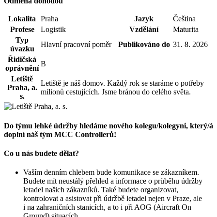
Odměna dohodou
Lokalita
Praha
Jazyk
Čeština
Profese
Logistik
Vzdělání
Maturita
Typ
Hlavní pracovní poměr
Publikováno do
31. 8. 2026
úvazku
Řidičská
B
oprávnění
Letiště
Letiště je náš domov. Každý rok se staráme o potřeby
Praha, a.
milionů cestujících. Jsme bránou do celého světa.
s.
Do týmu lehké údržby hledáme nového kolegu/kolegyni, který/á
doplní náš tým MCC Controllerů!
Co u nás budete dělat?
Vaším denním chlebem bude komunikace se zákazníkem.
Budete mít neustálý přehled a informace o průběhu údržby
letadel našich zákazníků. Také budete organizovat,
kontrolovat a asistovat při údržbě letadel nejen v Praze, ale
i na zahraničních stanicích, a to i při AOG (Aircraft On
Ground) situacích.