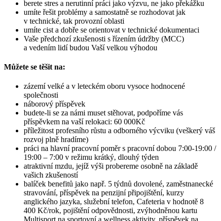
berete stres a nerutinní práci jako výzvu, ne jako překážku
umíte řešit problémy a samostatně se rozhodovat jak
v technické, tak provozní oblasti
umíte cist a dobře se orientovat v technické dokumentaci
Vaše předchozí zkušenosti s řízením údržby (MCC)
a vedením lidí budou Vaší velkou výhodou
Můžete se těšit na:
zázemí velké a v leteckém oboru vysoce hodnocené
společnosti
náborový příspěvek
budete-li se za námi muset stěhovat, podpoříme vás
příspěvkem na vaší relokaci: 60 000Kč
příležitost profesního růstu a odborného výcviku (veškerý váš
rozvoj plně hradíme)
práci na hlavní pracovní poměr s pracovní dobou 7:00-19:00 /
19:00 – 7:00 v režimu krátký, dlouhý týden
atraktivní mzdu, jejíž výši probereme osobně na základě
vašich zkušeností
balíček benefitů jako např. 5 týdnů dovolené, zaměstnanecké
stravování, příspěvek na penzijní připojištění, kurzy
anglického jazyka, služební telefon, Cafeteria v hodnotě 8
400 Kč/rok, pojištění odpovědnosti, zvýhodněnou kartu
Multisport na sportovní a wellness aktivity, příspěvek na