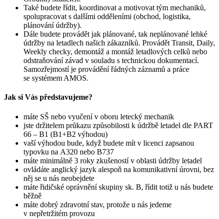
Také budete řídit, koordinovat a motivovat tým mechaniků,
spolupracovat s dalšími odděleními (obchod, logistika,
plánování údržby).
Dále budete provádět jak plánované, tak neplánované lehké
údržby na letadlech našich zákazníků. Provádět Transit, Daily,
Weekly checky, demontáž a montáž letadlových celků nebo
odstraňování závad v souladu s technickou dokumentací.
Samozřejmostí je provádění řádných záznamů a práce
se systémem AMOS.
Jak si Vás představujeme?
máte SŠ nebo vyučení v oboru letecký mechanik
jste držitelem průkazu způsobilosti k údržbě letadel dle PART
66 – B1 (B1+B2 výhodou)
vaší výhodou bude, když budete mít v licenci zapsanou
typovku na A320 nebo B737
máte minimálně 3 roky zkušeností v oblasti údržby letadel
ovládáte anglický jazyk alespoň na komunikativní úrovni, bez
něj se u nás neobejdete
máte řidičské oprávnění skupiny sk. B, řídit totiž u nás budete
běžně
máte dobrý zdravotní stav, protože u nás jedeme
v nepřetržitém provozu