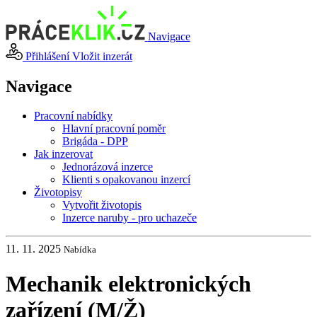
Navigace
Přihlášení
Vložit inzerát
Navigace
Pracovní nabídky
Hlavní pracovní poměr
Brigáda - DPP
Jak inzerovat
Jednorázová inzerce
Klienti s opakovanou inzercí
Životopisy
Vytvořit životopis
Inzerce naruby - pro uchazeče
11. 11. 2025
Nabídka
Mechanik elektronických
zařízení (M
/
Ž)