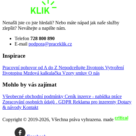
Nenašli jste co jste hledali? Nebo máte nápad jak naše služby
zlepšit? Neváhejte a napište nám.
Telefon
728 800 890
E-mail
podpora@praceklik.cz
Inspirace
Pracovní pohovor od A do Z
Nepodceňujte životopis
Vytvoření
životopisu
Mzdová kalkulačka
Vzory smluv
O nás
Mohlo by vás zajímat
Všeobecné obchodní podmínky
Ceník inzerce - nabídka práce
Zpracování osobních údajů . GDPR
Reklama pro inzerenty
Dotazy
& návody
Kontakt
Copyright © 2019-2026, Všechna práva vyhrazena.
made