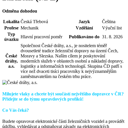
Odměna dohodou
Lokalita
Česká Třebová
Jazyk
Čeština
Profese
Mechanik
Vzdělání
Výuční list
Typ
Hlavní pracovní poměr
Publikováno do
31. 8. 2026
úvazku
Společnost České dráhy, a.s., je nositelem téměř
dvousetleté tradice železniční dopravy na území Čech,
České
Moravy a Slezska. Naším cílem je poskytování
dráhy,
moderních služeb v oblastech osobní a nákladní dopravy,
a.s.
logistiky a informačních technologií. Skupina ČD patří s
více než dvaceti tisíci pracovníky k nejvýznamnějším
zaměstnavatelům na českém trhu práce.
Milujete vlaky a chcete být součástí největšího dopravce v ČR?
Přidejte se do týmu opravdových profíků!
Co Vás čeká?
Budete opravovat elektronické části železničních vozidel a provádět
údržbu, vyhledávat a odstraňovat závady na elektronických