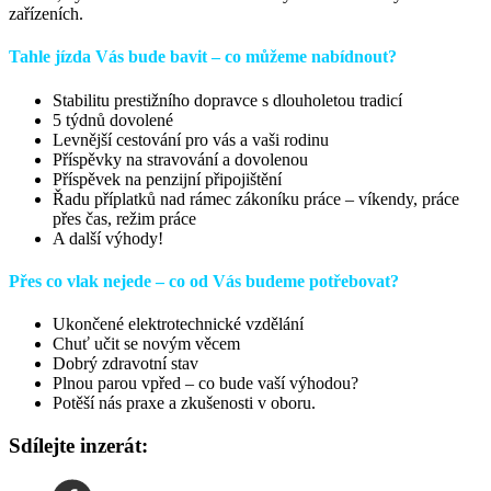
zařízeních.
Tahle jízda Vás bude bavit – co můžeme nabídnout?
Stabilitu prestižního dopravce s dlouholetou tradicí
5 týdnů dovolené
Levnější cestování pro vás a vaši rodinu
Příspěvky na stravování a dovolenou
Příspěvek na penzijní připojištění
Řadu příplatků nad rámec zákoníku práce – víkendy, práce
přes čas, režim práce
A další výhody!
Přes co vlak nejede – co od Vás budeme potřebovat?
Ukončené elektrotechnické vzdělání
Chuť učit se novým věcem
Dobrý zdravotní stav
Plnou parou vpřed – co bude vaší výhodou?
Potěší nás praxe a zkušenosti v oboru.
Sdílejte inzerát: