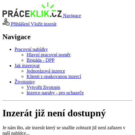
Navigace
Přihlášení
Vložit inzerát
Navigace
Pracovní nabídky
Hlavní pracovní poměr
Brigáda - DPP
Jak inzerovat
Jednorázová inzerce
Klienti s opakovanou inzercí
Životopisy
Vytvořit životopis
Inzerce naruby - pro uchazeče
Inzerát již není dostupný
Je nám líto, ale inzerát který se snažíte zobrazit již není zařazen v
naší nabídce...