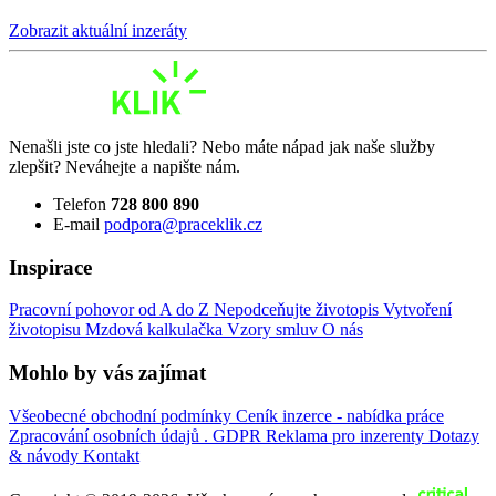
Zobrazit aktuální inzeráty
Nenašli jste co jste hledali? Nebo máte nápad jak naše služby
zlepšit? Neváhejte a napište nám.
Telefon
728 800 890
E-mail
podpora@praceklik.cz
Inspirace
Pracovní pohovor od A do Z
Nepodceňujte životopis
Vytvoření
životopisu
Mzdová kalkulačka
Vzory smluv
O nás
Mohlo by vás zajímat
Všeobecné obchodní podmínky
Ceník inzerce - nabídka práce
Zpracování osobních údajů . GDPR
Reklama pro inzerenty
Dotazy
& návody
Kontakt