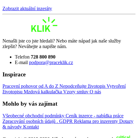
Zobrazit aktuální inzeráty
Nenašli jste co jste hledali? Nebo máte nápad jak naše služby
zlepšit? Neváhejte a napište nám.
Telefon
728 800 890
E-mail
podpora@praceklik.cz
Inspirace
Pracovní pohovor od A do Z
Nepodceňujte životopis
Vytvoření
životopisu
Mzdová kalkulačka
Vzory smluv
O nás
Mohlo by vás zajímat
Všeobecné obchodní podmínky
Ceník inzerce - nabídka práce
Zpracování osobních údajů . GDPR
Reklama pro inzerenty
Dotazy
& návody
Kontakt