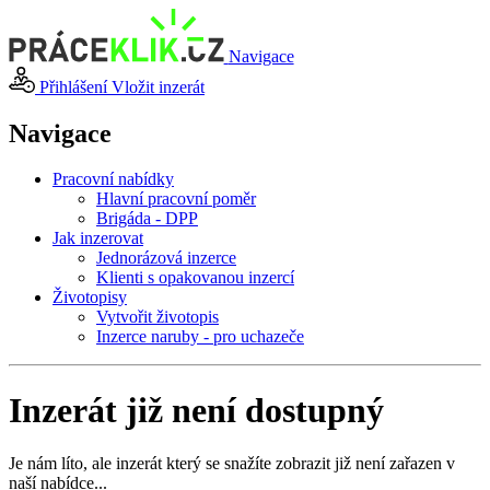
Navigace
Přihlášení
Vložit inzerát
Navigace
Pracovní nabídky
Hlavní pracovní poměr
Brigáda - DPP
Jak inzerovat
Jednorázová inzerce
Klienti s opakovanou inzercí
Životopisy
Vytvořit životopis
Inzerce naruby - pro uchazeče
Inzerát již není dostupný
Je nám líto, ale inzerát který se snažíte zobrazit již není zařazen v
naší nabídce...