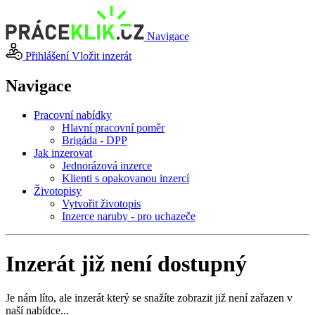
Navigace
Přihlášení
Vložit inzerát
Navigace
Pracovní nabídky
Hlavní pracovní poměr
Brigáda - DPP
Jak inzerovat
Jednorázová inzerce
Klienti s opakovanou inzercí
Životopisy
Vytvořit životopis
Inzerce naruby - pro uchazeče
Inzerát již není dostupný
Je nám líto, ale inzerát který se snažíte zobrazit již není zařazen v
naší nabídce...