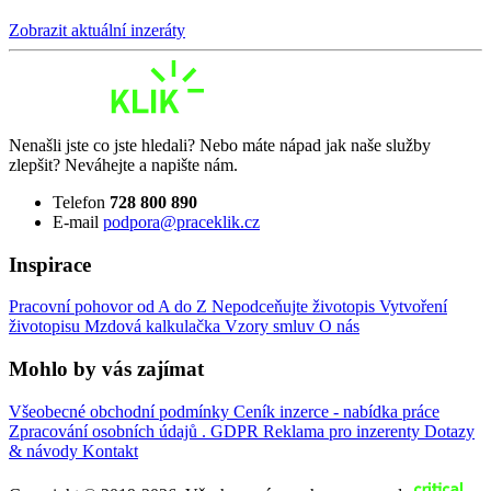
Zobrazit aktuální inzeráty
Nenašli jste co jste hledali? Nebo máte nápad jak naše služby
zlepšit? Neváhejte a napište nám.
Telefon
728 800 890
E-mail
podpora@praceklik.cz
Inspirace
Pracovní pohovor od A do Z
Nepodceňujte životopis
Vytvoření
životopisu
Mzdová kalkulačka
Vzory smluv
O nás
Mohlo by vás zajímat
Všeobecné obchodní podmínky
Ceník inzerce - nabídka práce
Zpracování osobních údajů . GDPR
Reklama pro inzerenty
Dotazy
& návody
Kontakt