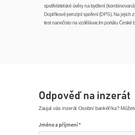
spotřebitelské úvěry na bydlení (kombinovaná),
Doplňkové penzijní spoření (DPS). Na jejich z
test nanečisto na vzdělávacím portálu České
Odpověď na inzerát
Zaujal vás inzerát Osobní bankéř/ka? Může
Jméno a příjmení
*