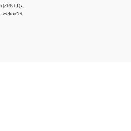
h (ZPKT I.) a
te vyzkoušet