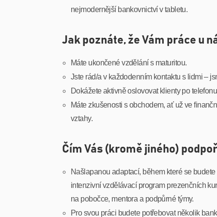
nejmodernější bankovnictví v tabletu.
Jak poznáte, že Vám práce u ná
Máte ukončené vzdělání s maturitou.
Jste rád/a v každodenním kontaktu s lidmi – jsm
Dokážete aktivně oslovovat klienty po telefonu
Máte zkušenosti s obchodem, ať už ve finančn
vztahy.
Čím Vás (kromě jiného) podpo
Našlapanou adaptací, během které se budete uč
intenzivní vzdělávací program prezenčních kur
na pobočce, mentora a podpůrné týmy.
Pro svou práci budete potřebovat několik banko