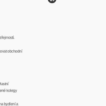
zřejmostí.
žovat obchodní
lastní
šené kolegy
na bydlení a