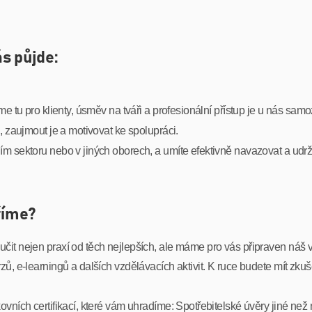
s půjde:
e tu pro klienty, úsměv na tváři a profesionální přístup je u nás samo
, zaujmout je a motivovat ke spolupráci.
ím sektoru nebo v jiných oborech, a umíte efektivně navazovat a udr
říme?
it nejen praxí od těch nejlepších, ale máme pro vás připraven náš v
zů, e-learningů a dalších vzdělávacích aktivit. K ruce budete mít zku
vních certifikací, které vám uhradíme: Spotřebitelské úvěry jiné než 