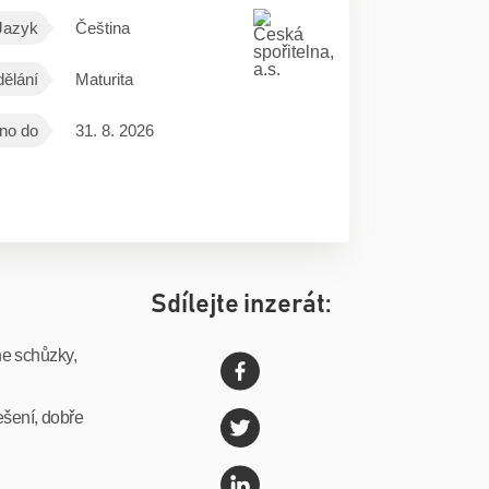
Jazyk
Čeština
ělání
Maturita
no do
31. 8. 2026
Sdílejte inzerát:
ne schůzky,
řešení, dobře