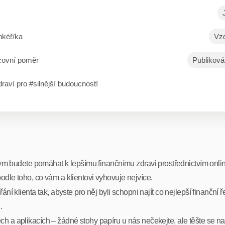
nkéř/ka
Vzd
covní poměr
Publiková
raví pro #silnější budoucnost!
erým budete pomáhat k lepšímu finančnímu zdraví prostřednictvím onli
odle toho, co vám a klientovi vyhovuje nejvíce.
ní klienta tak, abyste pro něj byli schopni najít co nejlepší finanční 
.
h a aplikacích – žádné stohy papíru u nás nečekejte, ale těšte se na