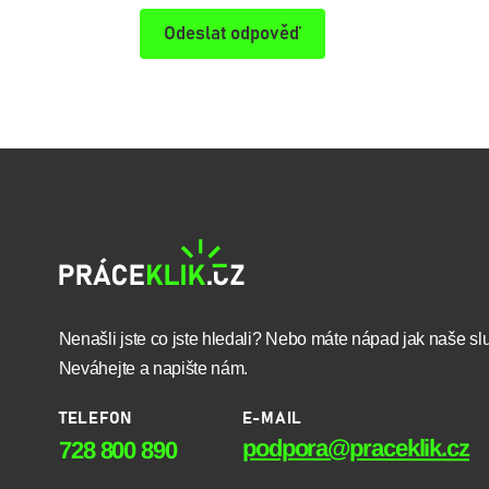
Odeslat odpověď
Nenašli jste co jste hledali? Nebo máte nápad jak naše sl
Neváhejte a napište nám.
TELEFON
E-MAIL
podpora@praceklik.cz
728 800 890