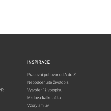
INSPIRACE
Pracovní pohovor od A do Z
Nepodceňujte životopis
PR
Vytvoření životopisu
Mzdová kalkulačka
Vzory smluv