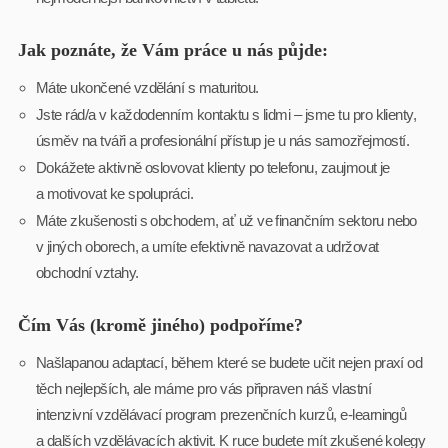
Jak poznáte, že Vám práce u nás půjde:
Máte ukončené vzdělání s maturitou.
Jste rád/a v každodenním kontaktu s lidmi – jsme tu pro klienty,
úsměv na tváři a profesionální přístup je u nás samozřejmostí.
Dokážete aktivně oslovovat klienty po telefonu, zaujmout je
a motivovat ke spolupráci.
Máte zkušenosti s obchodem, ať už ve finančním sektoru nebo
v jiných oborech, a umíte efektivně navazovat a udržovat
obchodní vztahy.
Čím Vás (kromě jiného) podpoříme?
Našlapanou adaptací, během které se budete učit nejen praxí od
těch nejlepších, ale máme pro vás připraven náš vlastní
intenzivní vzdělávací program prezenčních kurzů, e-learningů
a dalších vzdělávacích aktivit. K ruce budete mít zkušené kolegy