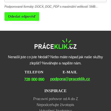
Podporované formáty: DOCX, DOC, PDF s maximální velikostí: 5MB...
Odeslat odpověď
Nenašli jste co jste hledali? Nebo máte nápad jak naše služby
zlepšit? Neváhejte a napište nám.
TELEFON
E-MAIL
podpora@praceklik.cz
728 800 890
INSPIRACE
Pracovní pohovor od A do Z
Nepodceňujte životopis
Vytvoření životopisu