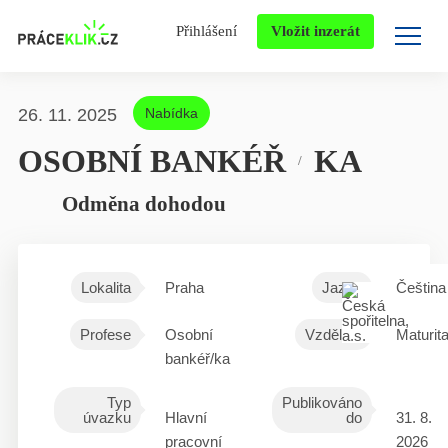
Přihlášení
Vložit inzerát
26. 11. 2025
Nabídka
OSOBNÍ BANKÉŘ
KA
/
Odměna dohodou
Lokalita
Praha
Jazyk
Čeština
Profese
Osobní
Vzdělání
Maturit
bankéř/ka
Typ
Publikováno
úvazku
Hlavní
do
31. 8.
pracovní
2026