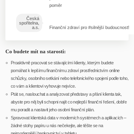
poměr
Česká
spořitelna,
a.s.
Finanční zdraví pro #silnější budoucnost!
Co budete mít na starosti:
Proaktivně pracovat se stávajícími klienty, kterým budete
pomáhat k lepšímu finančnímu zdraví prostřednictvím online
schůzky, osobního setkání nebo telefonického spojení podle toho,
co vám a klientovi vyhovuje nejvíce.
Ptát se, naslouchat a analyzovat představy a přání klienta tak,
abyste pro něj byli schopni najít co nejlepší finanční řešení, dobře
mu poradit a nastavit jeho osobní finanční plán.
Spravovat klientská data v moderních systémech a aplikacích –
žádné stohy papíru u nás nečekejte, ale těšte se na
nejmodernější bankovnictví v tabletu.