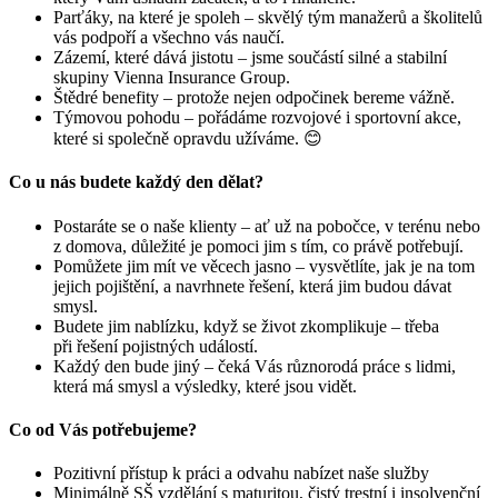
Parťáky, na které je spoleh – skvělý tým manažerů a školitelů
vás podpoří a všechno vás naučí.
Zázemí, které dává jistotu – jsme součástí silné a stabilní
skupiny Vienna Insurance Group.
Štědré benefity – protože nejen odpočinek bereme vážně.
Týmovou pohodu – pořádáme rozvojové i sportovní akce,
které si společně opravdu užíváme. 😊
Co u nás budete každý den dělat?
Postaráte se o naše klienty – ať už na pobočce, v terénu nebo
z domova, důležité je pomoci jim s tím, co právě potřebují.
Pomůžete jim mít ve věcech jasno – vysvětlíte, jak je na tom
jejich pojištění, a navrhnete řešení, která jim budou dávat
smysl.
Budete jim nablízku, když se život zkomplikuje – třeba
při řešení pojistných událostí.
Každý den bude jiný – čeká Vás různorodá práce s lidmi,
která má smysl a výsledky, které jsou vidět.
Co od Vás potřebujeme?
Pozitivní přístup k práci a odvahu nabízet naše služby
Minimálně SŠ vzdělání s maturitou, čistý trestní i insolvenční