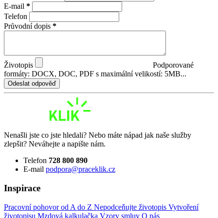
E-mail
*
Telefon
Průvodní dopis
*
Životopis
Podporované
formáty: DOCX, DOC, PDF s maximální velikostí: 5MB...
Odeslat odpověď
Nenašli jste co jste hledali? Nebo máte nápad jak naše služby
zlepšit? Neváhejte a napište nám.
Telefon
728 800 890
E-mail
podpora@praceklik.cz
Inspirace
Pracovní pohovor od A do Z
Nepodceňujte životopis
Vytvoření
životopisu
Mzdová kalkulačka
Vzory smluv
O nás