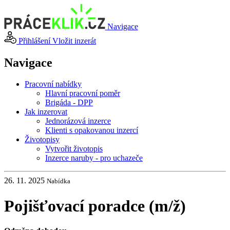
Navigace
Přihlášení
Vložit inzerát
Navigace
Pracovní nabídky
Hlavní pracovní poměr
Brigáda - DPP
Jak inzerovat
Jednorázová inzerce
Klienti s opakovanou inzercí
Životopisy
Vytvořit životopis
Inzerce naruby - pro uchazeče
26. 11. 2025
Nabídka
Pojišťovací poradce (m
/
ž)