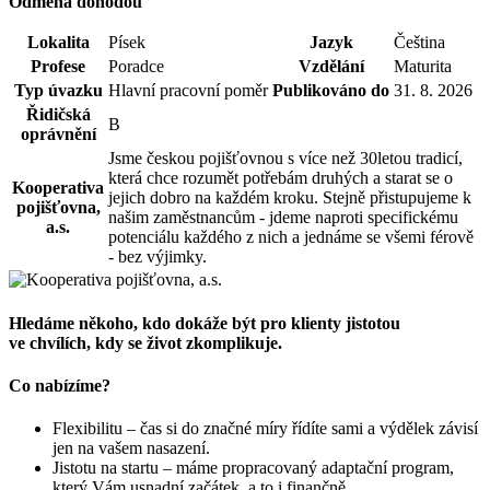
Odměna dohodou
Lokalita
Písek
Jazyk
Čeština
Profese
Poradce
Vzdělání
Maturita
Typ úvazku
Hlavní pracovní poměr
Publikováno do
31. 8. 2026
Řidičská
B
oprávnění
Jsme českou pojišťovnou s více než 30letou tradicí,
která chce rozumět potřebám druhých a starat se o
Kooperativa
jejich dobro na každém kroku. Stejně přistupujeme k
pojišťovna,
našim zaměstnancům - jdeme naproti specifickému
a.s.
potenciálu každého z nich a jednáme se všemi férově
- bez výjimky.
Hledáme někoho, kdo dokáže být pro klienty jistotou
ve chvílích, kdy se život zkomplikuje.
Co nabízíme?
Flexibilitu – čas si do značné míry řídíte sami a výdělek závisí
jen na vašem nasazení.
Jistotu na startu – máme propracovaný adaptační program,
který Vám usnadní začátek, a to i finančně.