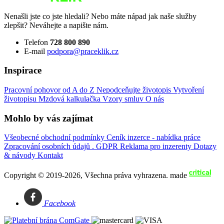
Nenašli jste co jste hledali? Nebo máte nápad jak naše služby
zlepšit? Neváhejte a napište nám.
Telefon
728 800 890
E-mail
podpora@praceklik.cz
Inspirace
Pracovní pohovor od A do Z
Nepodceňujte životopis
Vytvoření
životopisu
Mzdová kalkulačka
Vzory smluv
O nás
Mohlo by vás zajímat
Všeobecné obchodní podmínky
Ceník inzerce - nabídka práce
Zpracování osobních údajů . GDPR
Reklama pro inzerenty
Dotazy
& návody
Kontakt
Copyright © 2019-2026, Všechna práva vyhrazena.
made
Facebook