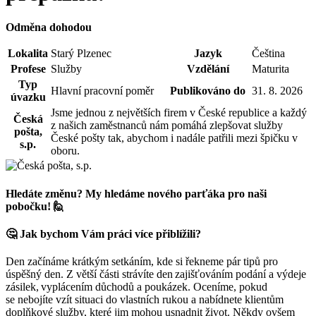
Odměna dohodou
Lokalita
Starý Plzenec
Jazyk
Čeština
Profese
Služby
Vzdělání
Maturita
Typ
Hlavní pracovní poměr
Publikováno do
31. 8. 2026
úvazku
Jsme jednou z největších firem v České republice a každý
Česká
z našich zaměstnanců nám pomáhá zlepšovat služby
pošta,
České pošty tak, abychom i nadále patřili mezi špičku v
s.p.
oboru.
Hledáte změnu? My hledáme nového parťáka pro naši
pobočku! 🙋
🤔 Jak bychom Vám práci více přiblížili?
Den začínáme krátkým setkáním, kde si řekneme pár tipů pro
úspěšný den. Z větší části strávíte den zajišťováním podání a výdeje
zásilek, vyplácením důchodů a poukázek. Oceníme, pokud
se nebojíte vzít situaci do vlastních rukou a nabídnete klientům
doplňkové služby, které jim mohou usnadnit život. Někdy ovšem