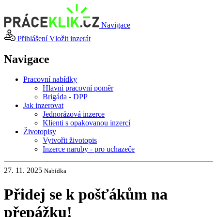
Navigace
Přihlášení
Vložit inzerát
Navigace
Pracovní nabídky
Hlavní pracovní poměr
Brigáda - DPP
Jak inzerovat
Jednorázová inzerce
Klienti s opakovanou inzercí
Životopisy
Vytvořit životopis
Inzerce naruby - pro uchazeče
27. 11. 2025
Nabídka
Přidej se k pošťákům na
přepážku!