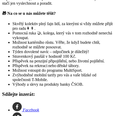
stačí jen vyslechnout a poradit.
🎁 Na co se u nás můžete těšit?
Skvělý kolektiv plný fajn lidí, za kterými si vždy můžete přijít
pro radu👩👨.
Pomocná ruka 🤝, kolega, který vás v tom rozhodně nenechá
vykoupat.
Možnost kariérního růstu. Věřte, že když budete chtít,
rozhodně se můžete posouvat.
Týden dovolené navíc – odpočinek je důležitý!
Stravenkový paušál v hodnotě 100 Kč.
Příspěvek na penzijní připojištění, nebo životní pojištění.
Příspěvek na rekreaci nebo dětské tábory.
Možnost vstoupit do programu MultiSport.
Zvýhodněné mobilní tarify pro vás a vaše blízké od
společnosti T-Mobile.
Výhody a slevy na produkty banky ČSOB.
Sdílejte inzerát:
Facebook