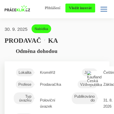
Přihlášení
Vložit inzerát
30. 9. 2025
Nabídka
PRODAVAČ
KA
/
Odměna dohodou
Lokalita
Kroměříž
Jazyk
Češti
Profese
Prodavač/ka
Vzdělání
Základ
Typ
Publikováno
úvazku
Poloviční
do
31. 8.
úvazek
2026