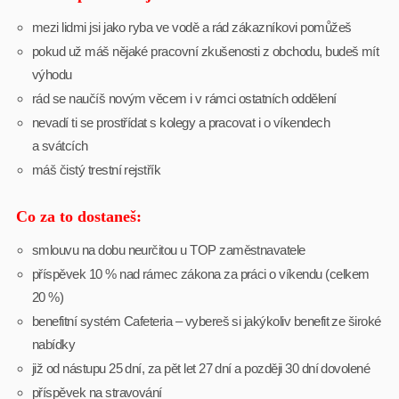
mezi lidmi jsi jako ryba ve vodě a rád zákazníkovi pomůžeš
pokud už máš nějaké pracovní zkušenosti z obchodu, budeš mít
výhodu
rád se naučíš novým věcem i v rámci ostatních oddělení
nevadí ti se prostřídat s kolegy a pracovat i o víkendech
a svátcích
máš čistý trestní rejstřík
Co za to dostaneš:
smlouvu na dobu neurčitou u TOP zaměstnavatele
příspěvek 10 % nad rámec zákona za práci o víkendu (celkem
20 %)
benefitní systém Cafeteria – vybereš si jakýkoliv benefit ze široké
nabídky
již od nástupu 25 dní, za pět let 27 dní a později 30 dní dovolené
příspěvek na stravování