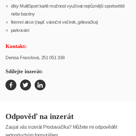
díky MultiSport kartě možnost využívat nejrůznější sportoviště
nebo bazény
firemní akce (např. vánoční večírek, grilovačka)
parkování
Kontakt:
Denisa Franclová, 251 051 338
Sdílejte inzerát:
Odpověď na inzerát
Zaujal vás inzerát Prodavač/ka? Můžete mi odpovědět
jednoduchým formulářem...