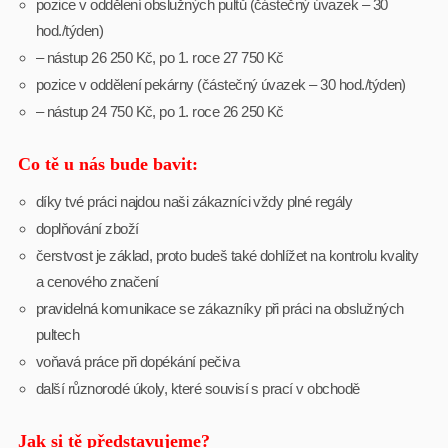
pozice v oddělení obslužných pultů (částečný úvazek – 30
hod./týden)
– nástup 26 250 Kč, po 1. roce 27 750 Kč
pozice v oddělení pekárny (částečný úvazek – 30 hod./týden)
– nástup 24 750 Kč, po 1. roce 26 250 Kč
Co tě u nás bude bavit:
díky tvé práci najdou naši zákazníci vždy plné regály
doplňování zboží
čerstvost je základ, proto budeš také dohlížet na kontrolu kvality
a cenového značení
pravidelná komunikace se zákazníky při práci na obslužných
pultech
voňavá práce při dopékání pečiva
další různorodé úkoly, které souvisí s prací v obchodě
Jak si tě představujeme?