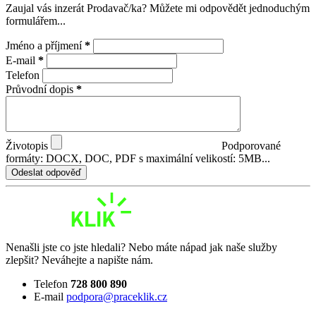
Zaujal vás inzerát Prodavač/ka? Můžete mi odpovědět jednoduchým
formulářem...
Jméno a příjmení
*
E-mail
*
Telefon
Průvodní dopis
*
Životopis
Podporované
formáty: DOCX, DOC, PDF s maximální velikostí: 5MB...
Odeslat odpověď
Nenašli jste co jste hledali? Nebo máte nápad jak naše služby
zlepšit? Neváhejte a napište nám.
Telefon
728 800 890
E-mail
podpora@praceklik.cz