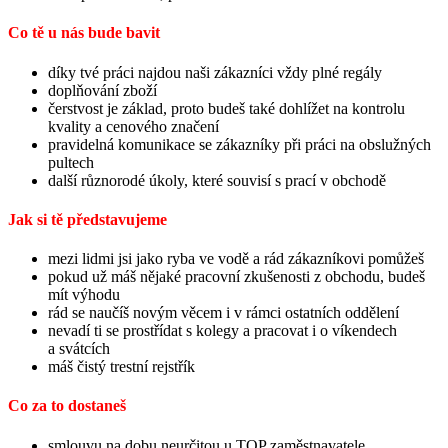
Co tě u nás bude bavit
díky tvé práci najdou naši zákazníci vždy plné regály
doplňování zboží
čerstvost je základ, proto budeš také dohlížet na kontrolu
kvality a cenového značení
pravidelná komunikace se zákazníky při práci na obslužných
pultech
další různorodé úkoly, které souvisí s prací v obchodě
Jak si tě představujeme
mezi lidmi jsi jako ryba ve vodě a rád zákazníkovi pomůžeš
pokud už máš nějaké pracovní zkušenosti z obchodu, budeš
mít výhodu
rád se naučíš novým věcem i v rámci ostatních oddělení
nevadí ti se prostřídat s kolegy a pracovat i o víkendech
a svátcích
máš čistý trestní rejstřík
Co za to dostaneš
smlouvu na dobu neurčitou u TOP zaměstnavatele