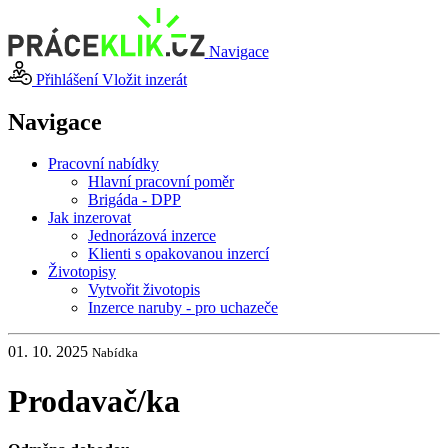
Navigace
Přihlášení
Vložit inzerát
Navigace
Pracovní nabídky
Hlavní pracovní poměr
Brigáda - DPP
Jak inzerovat
Jednorázová inzerce
Klienti s opakovanou inzercí
Životopisy
Vytvořit životopis
Inzerce naruby - pro uchazeče
01. 10. 2025
Nabídka
Prodavač
/
ka