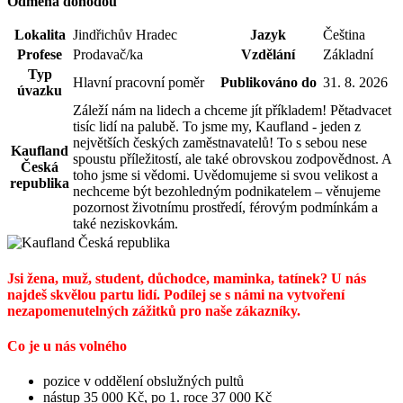
Odměna dohodou
Lokalita
Jindřichův Hradec
Jazyk
Čeština
Profese
Prodavač/ka
Vzdělání
Základní
Typ
Hlavní pracovní poměr
Publikováno do
31. 8. 2026
úvazku
Záleží nám na lidech a chceme jít příkladem! Pětadvacet
tisíc lidí na palubě. To jsme my, Kaufland - jeden z
největších českých zaměstnavatelů! To s sebou nese
Kaufland
spoustu příležitostí, ale také obrovskou zodpovědnost. A
Česká
toho jsme si vědomi. Uvědomujeme si svou velikost a
republika
nechceme být bezohledným podnikatelem – věnujeme
pozornost životnímu prostředí, férovým podmínkám a
také neziskovkám.
Jsi žena, muž, student, důchodce, maminka, tatínek? U nás
najdeš skvělou partu lidí. Podílej se s námi na vytvoření
nezapomenutelných zážitků pro naše zákazníky.
Co je u nás volného
pozice v oddělení obslužných pultů
nástup 35 000 Kč, po 1. roce 37 000 Kč