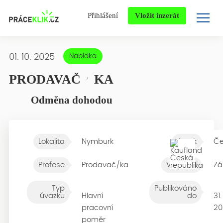
Přihlášení
Vložit inzerát
01. 10. 2025
Nabídka
PRODAVAČ
KA
/
Odměna dohodou
Lokalita
Nymburk
Jazyk
Če
Profese
Prodavač/ka
Vzdělání
Zá
Typ
Publikováno
úvazku
Hlavní
do
31.
pracovní
20
poměr