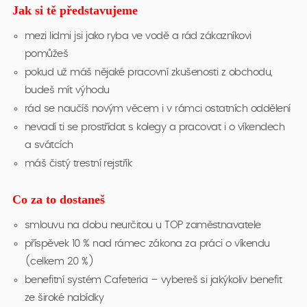
Jak si tě představujeme
mezi lidmi jsi jako ryba ve vodě a rád zákazníkovi
pomůžeš
pokud už máš nějaké pracovní zkušenosti z obchodu,
budeš mít výhodu
rád se naučíš novým věcem i v rámci ostatních oddělení
nevadí ti se prostřídat s kolegy a pracovat i o víkendech
a svátcích
máš čistý trestní rejstřík
Co za to dostaneš
smlouvu na dobu neurčitou u TOP zaměstnavatele
příspěvek 10 % nad rámec zákona za práci o víkendu
(celkem 20 %)
benefitní systém Cafeteria – vybereš si jakýkoliv benefit
ze široké nabídky