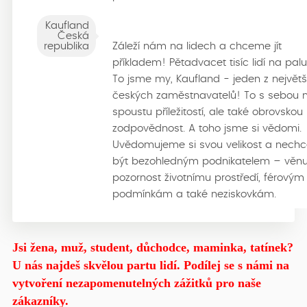
Kaufland
Česká
republika
Záleží nám na lidech a chceme jít
příkladem! Pětadvacet tisíc lidí na pal
To jsme my, Kaufland - jeden z největš
českých zaměstnavatelů! To s sebou 
spoustu příležitostí, ale také obrovskou
zodpovědnost. A toho jsme si vědomi.
Uvědomujeme si svou velikost a nech
být bezohledným podnikatelem – věn
pozornost životnímu prostředí, férovým
podmínkám a také neziskovkám.
Jsi žena, muž, student, důchodce, maminka, tatínek?
U nás najdeš skvělou partu lidí. Podílej se s námi na
vytvoření nezapomenutelných zážitků pro naše
zákazníky.