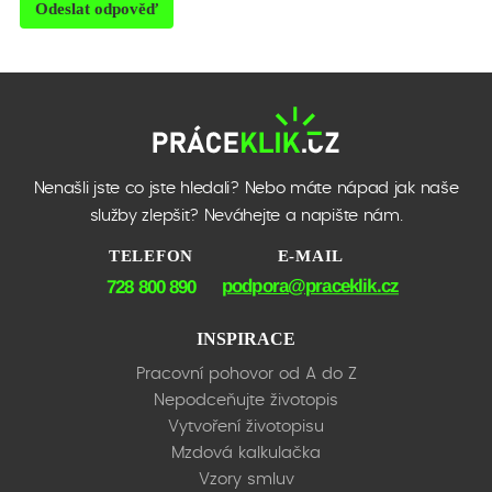
Odeslat odpověď
Nenašli jste co jste hledali? Nebo máte nápad jak naše
služby zlepšit? Neváhejte a napište nám.
TELEFON
E-MAIL
podpora@praceklik.cz
728 800 890
INSPIRACE
Pracovní pohovor od A do Z
Nepodceňujte životopis
Vytvoření životopisu
Mzdová kalkulačka
Vzory smluv