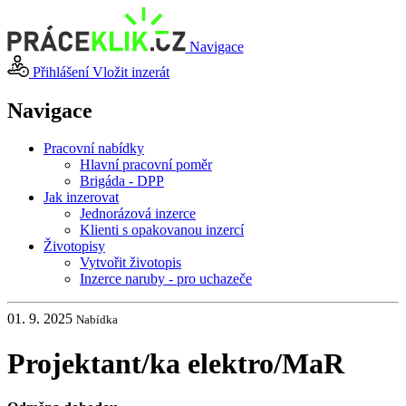
Navigace
Přihlášení
Vložit inzerát
Navigace
Pracovní nabídky
Hlavní pracovní poměr
Brigáda - DPP
Jak inzerovat
Jednorázová inzerce
Klienti s opakovanou inzercí
Životopisy
Vytvořit životopis
Inzerce naruby - pro uchazeče
01. 9. 2025
Nabídka
Projektant
/
ka elektro
/
MaR