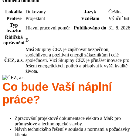
Odměna dohodou
Lokalita
Dukovany
Jazyk
Čeština
Profese
Projektant
Vzdělání
Výuční list
Typ
Hlavní pracovní poměr
Publikováno do
31. 8. 2026
úvazku
Řidičská
B
oprávnění
Misí Skupiny ČEZ je zajišťovat bezpečnou,
spolehlivou a pozitivní energii zákazníkům i celé
ČEZ, a.s.
společnosti. Vizí Skupiny ČEZ je přinášet inovace pro
řešení energetických potřeb a přispívat k vyšší kvalitě
života.
Co bude Vaší náplní
práce?
Zpracování projektové dokumentace elektro a MaR pro
průmyslové a technologické stavby.
Návrh technického řešení v souladu s normami a požadavky
klienta.