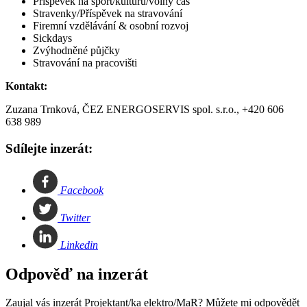
Příspěvek na sport/kulturu/volný čas
Stravenky/Příspěvek na stravování
Firemní vzdělávání & osobní rozvoj
Sickdays
Zvýhodněné půjčky
Stravování na pracovišti
Kontakt:
Zuzana Trnková, ČEZ ENERGOSERVIS spol. s.r.o., +420 606
638 989
Sdílejte inzerát:
Facebook
Twitter
Linkedin
Odpověď na inzerát
Zaujal vás inzerát Projektant/ka elektro/MaR? Můžete mi odpovědět