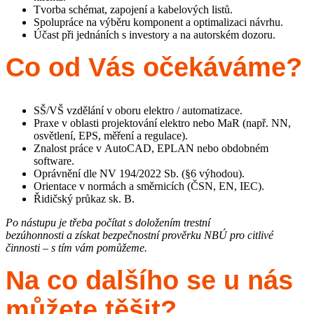
Tvorba schémat, zapojení a kabelových listů.
Spolupráce na výběru komponent a optimalizaci návrhu.
Účast při jednáních s investory a na autorském dozoru.
Co od Vás očekáváme?
SŠ/VŠ vzdělání v oboru elektro / automatizace.
Praxe v oblasti projektování elektro nebo MaR (např. NN,
osvětlení, EPS, měření a regulace).
Znalost práce v AutoCAD, EPLAN nebo obdobném
software.
Oprávnění dle NV 194/2022 Sb. (§6 výhodou).
Orientace v normách a směrnicích (ČSN, EN, IEC).
Řidičský průkaz sk. B.
Po nástupu je třeba počítat s doložením trestní
bezúhonnosti a získat bezpečnostní prověrku NBÚ pro citlivé
činnosti – s tím vám pomůžeme.
Na co dalšího se u nás
můžete těšit?