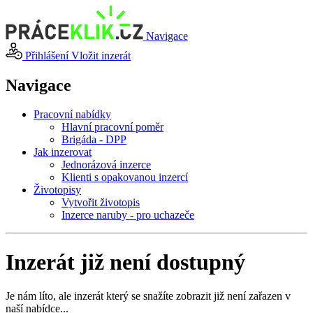
Navigace
Přihlášení
Vložit inzerát
Navigace
Pracovní nabídky
Hlavní pracovní poměr
Brigáda - DPP
Jak inzerovat
Jednorázová inzerce
Klienti s opakovanou inzercí
Životopisy
Vytvořit životopis
Inzerce naruby - pro uchazeče
Inzerát již není dostupný
Je nám líto, ale inzerát který se snažíte zobrazit již není zařazen v
naší nabídce...