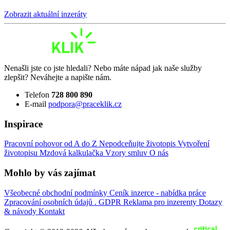
Zobrazit aktuální inzeráty
Nenašli jste co jste hledali? Nebo máte nápad jak naše služby
zlepšit? Neváhejte a napište nám.
Telefon
728 800 890
E-mail
podpora@praceklik.cz
Inspirace
Pracovní pohovor od A do Z
Nepodceňujte životopis
Vytvoření
životopisu
Mzdová kalkulačka
Vzory smluv
O nás
Mohlo by vás zajímat
Všeobecné obchodní podmínky
Ceník inzerce - nabídka práce
Zpracování osobních údajů . GDPR
Reklama pro inzerenty
Dotazy
& návody
Kontakt