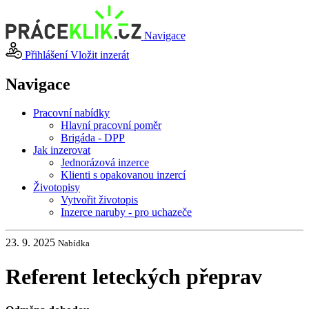
Navigace
Přihlášení
Vložit inzerát
Navigace
Pracovní nabídky
Hlavní pracovní poměr
Brigáda - DPP
Jak inzerovat
Jednorázová inzerce
Klienti s opakovanou inzercí
Životopisy
Vytvořit životopis
Inzerce naruby - pro uchazeče
23. 9. 2025
Nabídka
Referent leteckých přeprav