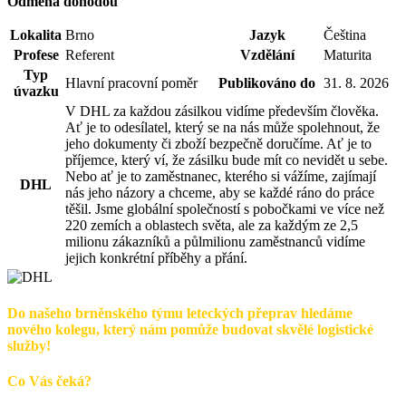
Odměna dohodou
Lokalita
Brno
Jazyk
Čeština
Profese
Referent
Vzdělání
Maturita
Typ
Hlavní pracovní poměr
Publikováno do
31. 8. 2026
úvazku
V DHL za každou zásilkou vidíme především člověka.
Ať je to odesílatel, který se na nás může spolehnout, že
jeho dokumenty či zboží bezpečně doručíme. Ať je to
příjemce, který ví, že zásilku bude mít co nevidět u sebe.
Nebo ať je to zaměstnanec, kterého si vážíme, zajímají
DHL
nás jeho názory a chceme, aby se každé ráno do práce
těšil. Jsme globální společností s pobočkami ve více než
220 zemích a oblastech světa, ale za každým ze 2,5
milionu zákazníků a půlmilionu zaměstnanců vidíme
jejich konkrétní příběhy a přání.
Do našeho brněnského týmu leteckých přeprav hledáme
nového kolegu, který nám pomůže budovat skvělé logistické
služby!
Co V
ás čeká?