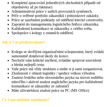
Kompletní zpracování jednotlivých obchodních případů od
objednávky až po fakturaci.
Administrativní práce v našich provozních systémech.
Péče o svěřené portfolio zákazníků i jednorázové zakázky.
Práce se sazebními podklady od oddělení letecké cenotvorby.
Zapojení do managementu logistického řetězce zákazníka.
Každodenní komunikace se zákazníky z celého světa.
Spolupráce s kolegy z ostatních oddělení.
Jak si Vás představujeme?
Kolegu se skvělými organizačními schopnostmi, který zvládá
samostatně dotahovat úkoly do konce.
Nechybí vám kritické myšlení, zvládáte spojovat souvislosti
a hledat nejlepší cesty.
Vaše práce má vždy strukturu a umíte si ji sami zorganizovat.
Zkušenosti v oblasti logistiky / spedice velkou výhodou
Znalost českého nebo slovenského jazyka na úrovni rodilého
mluvčího i aktivní znalost anglického jazyka pro každodenní
komunikace se zákazníky ze zahraničí
Máte uživatelskou znalost práce na PC (MS Office)
Co Vám můžeme nabídnout?