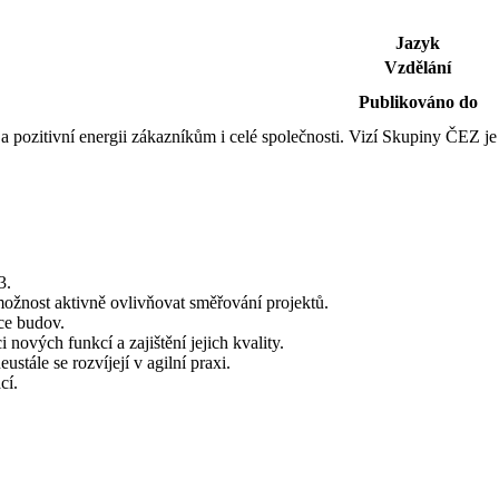
Jazyk
Vzdělání
Publikováno do
pozitivní energii zákazníkům i celé společnosti. Vizí Skupiny ČEZ je p
3.
žnost aktivně ovlivňovat směřování projektů.
ce budov.
 nových funkcí a zajištění jejich kvality.
ustále se rozvíjejí v agilní praxi.
cí.