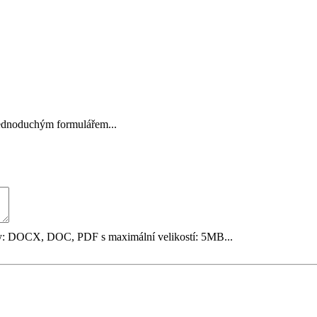
jednoduchým formulářem...
y: DOCX, DOC, PDF s maximální velikostí: 5MB...