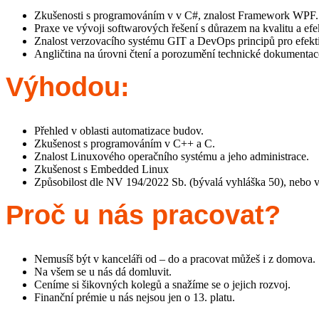
Zkušenosti s programováním v v C#, znalost Framework WPF.
Praxe ve vývoji softwarových řešení s důrazem na kvalitu a efek
Znalost verzovacího systému GIT a DevOps principů pro efekti
Angličtina na úrovni čtení a porozumění technické dokumentac
Výhodou:
Přehled v oblasti automatizace budov.
Zkušenost s programováním v C++ a C.
Znalost Linuxového operačního systému a jeho administrace.
Zkušenost s Embedded Linux
Způsobilost dle NV 194/2022 Sb. (bývalá vyhláška 50), nebo v
Proč u nás pracovat?
Nemusíš být v kanceláři od – do a pracovat můžeš i z domova.
Na všem se u nás dá domluvit.
Ceníme si šikovných kolegů a snažíme se o jejich rozvoj.
Finanční prémie u nás nejsou jen o 13. platu.