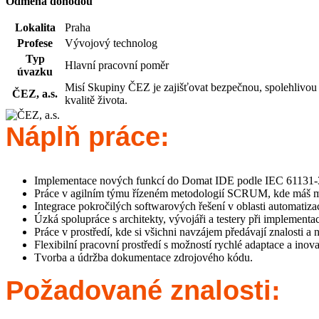
Odměna dohodou
Lokalita
Praha
Profese
Vývojový technolog
Typ
Hlavní pracovní poměr
úvazku
Misí Skupiny ČEZ je zajišťovat bezpečnou, spolehlivou a 
ČEZ, a.s.
kvalitě života.
Náplň práce:
Implementace nových funkcí do Domat IDE podle IEC 61131-
Práce v agilním týmu řízeném metodologií SCRUM, kde máš mo
Integrace pokročilých softwarových řešení v oblasti automatiza
Úzká spolupráce s architekty, vývojáři a testery při implementaci
Práce v prostředí, kde si všichni navzájem předávají znalosti a ne
Flexibilní pracovní prostředí s možností rychlé adaptace a inova
Tvorba a údržba dokumentace zdrojového kódu.
Požadované znalosti: