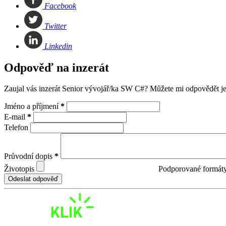
Facebook
Twitter
Linkedin
Odpověď na inzerát
Zaujal vás inzerát Senior vývojář/ka SW C#? Můžete mi odpovědět 
Jméno a příjmení
*
E-mail
*
Telefon
Průvodní dopis
*
Životopis
Podporované formát
Odeslat odpověď