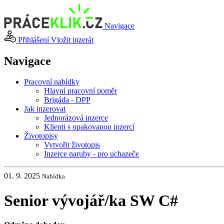
Navigace
Přihlášení
Vložit inzerát
Navigace
Pracovní nabídky
Hlavní pracovní poměr
Brigáda - DPP
Jak inzerovat
Jednorázová inzerce
Klienti s opakovanou inzercí
Životopisy
Vytvořit životopis
Inzerce naruby - pro uchazeče
01. 9. 2025
Nabídka
Senior vývojář
/
ka SW C#