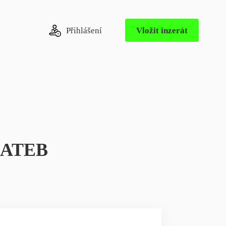
Přihlášení
Vložit inzerát
LATEB