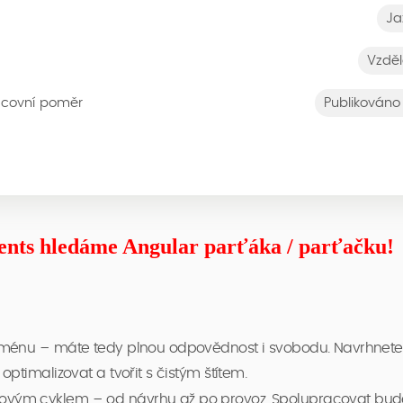
Ja
Vzděl
acovní poměr
Publikováno
ents hledáme Angular parťáka / parťačku!
doménu – máte tedy plnou odpovědnost i svobodu. Navrhnete 
optimalizovat a tvořit s čistým štítem.
ovým cyklem – od návrhu až po provoz. Spolupracovat bud