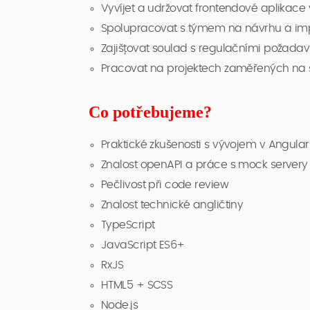
Vyvíjet a udržovat frontendové aplikac
Spolupracovat s týmem na návrhu a imp
Zajišťovat soulad s regulačními požadav
Pracovat na projektech zaměřených na sp
Co potřebujeme?
Praktické zkušenosti s vývojem v Angular
Znalost openAPI a práce s mock servery
Pečlivost při code review
Znalost technické angličtiny
TypeScript
JavaScript ES6+
RxJS
HTML5 + SCSS
Node.js