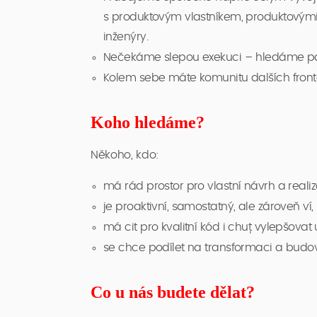
s produktovým vlastníkem, produktovými sp
inženýry.
Nečekáme slepou exekuci – hledáme parťá
Kolem sebe máte komunitu dalších front
Koho hledáme?
Někoho, kdo:
má rád prostor pro vlastní návrh a realiz
je proaktivní, samostatný, ale zároveň ví,
má cit pro kvalitní kód i chuť vylepšovat 
se chce podílet na transformaci a budov
Co u nás budete dělat?