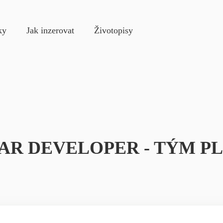
e
ky
Jak inzerovat
Životopisy
AR DEVELOPER - TÝM P