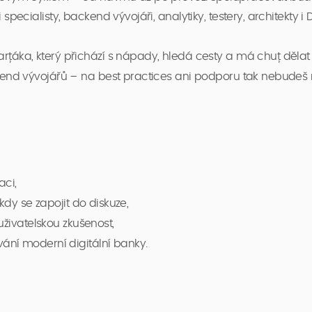
ecialisty, backend vývojáři, analytiky, testery, architekty i
ka, který přichází s nápady, hledá cesty a má chuť dělat 
end vývojářů – na best practices ani podporu tak nebudeš 
aci,
 kdy se zapojit do diskuze,
uživatelskou zkušenost,
ání moderní digitální banky.