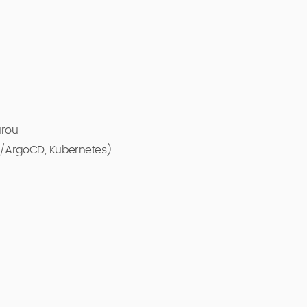
urou
D/ArgoCD, Kubernetes)