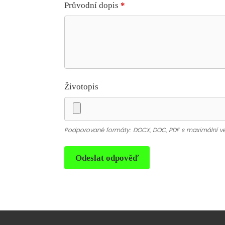
Průvodní dopis
*
Životopis
Podporované formáty: DOCX, DOC, PDF s maximální veli
Odeslat odpověď