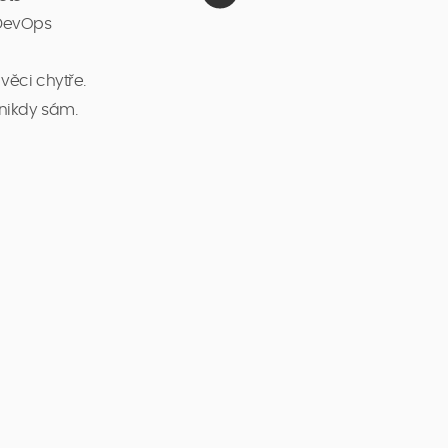
 DevOps
věci chytře.
nikdy sám.