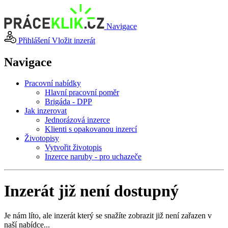
Navigace
Přihlášení
Vložit inzerát
Navigace
Pracovní nabídky
Hlavní pracovní poměr
Brigáda - DPP
Jak inzerovat
Jednorázová inzerce
Klienti s opakovanou inzercí
Životopisy
Vytvořit životopis
Inzerce naruby - pro uchazeče
Inzerát již není dostupný
Je nám líto, ale inzerát který se snažíte zobrazit již není zařazen v
naší nabídce...