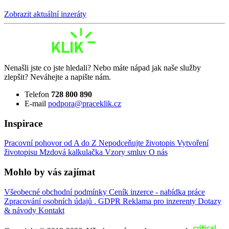
Zobrazit aktuální inzeráty
Nenašli jste co jste hledali? Nebo máte nápad jak naše služby
zlepšit? Neváhejte a napište nám.
Telefon
728 800 890
E-mail
podpora@praceklik.cz
Inspirace
Pracovní pohovor od A do Z
Nepodceňujte životopis
Vytvoření
životopisu
Mzdová kalkulačka
Vzory smluv
O nás
Mohlo by vás zajímat
Všeobecné obchodní podmínky
Ceník inzerce - nabídka práce
Zpracování osobních údajů . GDPR
Reklama pro inzerenty
Dotazy
& návody
Kontakt