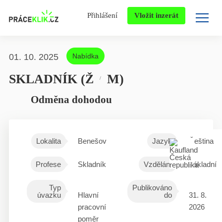
Přihlášení
Vložit inzerát
01. 10. 2025
Nabídka
SKLADNÍK (Ž
M)
/
Odměna dohodou
Lokalita
Benešov
Jazyk
Čeština
Profese
Skladník
Vzdělání
Základní
Typ
Publikováno
úvazku
Hlavní
do
31. 8.
pracovní
2026
poměr