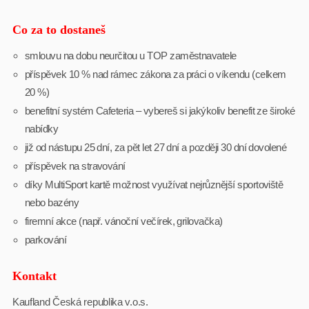
Co za to dostaneš
smlouvu na dobu neurčitou u TOP zaměstnavatele
příspěvek 10 % nad rámec zákona za práci o víkendu (celkem
20 %)
benefitní systém Cafeteria – vybereš si jakýkoliv benefit ze široké
nabídky
již od nástupu 25 dní, za pět let 27 dní a později 30 dní dovolené
příspěvek na stravování
díky MultiSport kartě možnost využívat nejrůznější sportoviště
nebo bazény
firemní akce (např. vánoční večírek, grilovačka)
parkování
Kontakt
Kaufland Česká republika v.o.s.