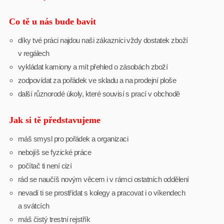
Co tě u nás bude bavit
díky tvé práci najdou naši zákazníci vždy dostatek zboží
v regálech
vykládat kamiony a mít přehled o zásobách zboží
zodpovídat za pořádek ve skladu a na prodejní ploše
další různorodé úkoly, které souvisí s prací v obchodě
Jak si tě představujeme
máš smysl pro pořádek a organizaci
nebojíš se fyzické práce
počítač ti není cizí
rád se naučíš novým věcem i v rámci ostatních oddělení
nevadí ti se prostřídat s kolegy a pracovat i o víkendech
a svátcích
máš čistý trestní rejstřík