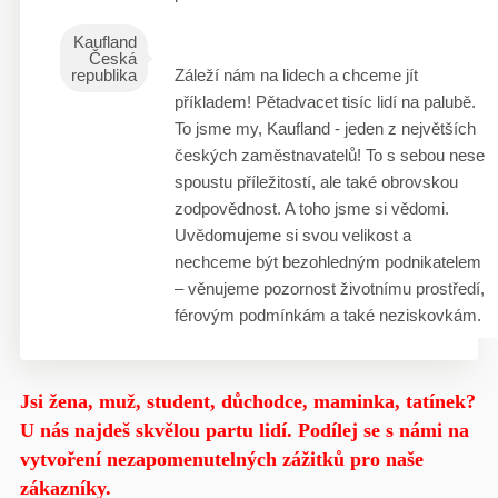
Kaufland
Česká
republika
Záleží nám na lidech a chceme jít
příkladem! Pětadvacet tisíc lidí na palubě.
To jsme my, Kaufland - jeden z největších
českých zaměstnavatelů! To s sebou nese
spoustu příležitostí, ale také obrovskou
zodpovědnost. A toho jsme si vědomi.
Uvědomujeme si svou velikost a
nechceme být bezohledným podnikatelem
– věnujeme pozornost životnímu prostředí,
férovým podmínkám a také neziskovkám.
Jsi žena, muž, student, důchodce, maminka, tatínek?
U nás najdeš skvělou partu lidí. Podílej se s námi na
vytvoření nezapomenutelných zážitků pro naše
zákazníky.