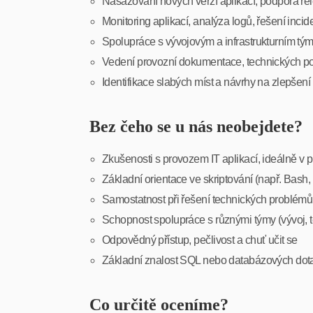
Nasazování nových verzí aplikací, podpora re
Monitoring aplikací, analýza logů, řešení incid
Spolupráce s vývojovým a infrastrukturním t
Vedení provozní dokumentace, technických po
Identifikace slabých míst a návrhy na zlepšení 
Bez čeho se u nás neobejdete?
Zkušenosti s provozem IT aplikací, ideálně v p
Základní orientace ve skriptování (např. Bash
Samostatnost při řešení technických problémů
Schopnost spolupráce s různými týmy (vývoj, tes
Odpovědný přístup, pečlivost a chuť učit se
Základní znalost SQL nebo databázových dot
Co určitě oceníme?