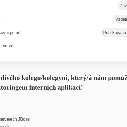
Jaz
a
Vzděl
covní poměr
Publikováno
 naproti
livého kolegu/kolegyni, který/á nám pomůž
oringem interních aplikací!
 serverech JBoss