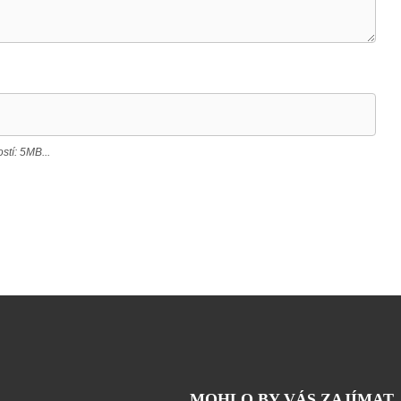
tí: 5MB...
MOHLO BY VÁS ZAJÍMAT