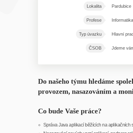
Lokalita
Pardubice
Profese
Informatik
Typ úvazku
Hlavní pra
ČSOB
Jdeme vám
Do našeho týmu hledáme spoleh
provozem, nasazováním a monit
Co bude Vaše práce?
Správa Java aplikací běžících na aplikačních