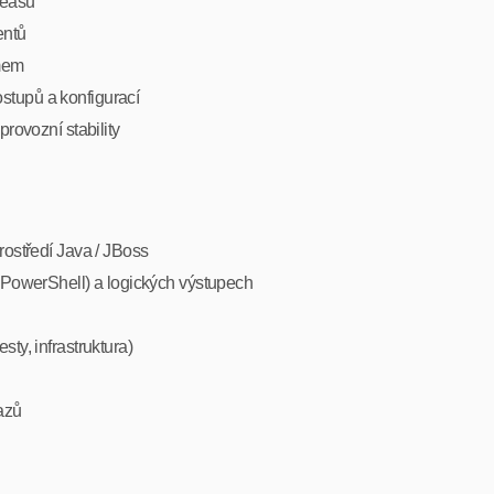
leasů
entů
ýmem
stupů a konfigurací
provozní stability
rostředí Java / JBoss
, PowerShell) a logických výstupech
ty, infrastruktura)
azů