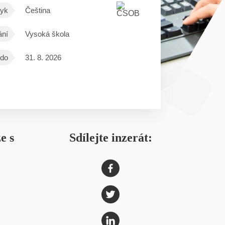
yk
Čeština
ání
Vysoká škola
 do
31. 8. 2026
e s
Sdílejte inzerát: