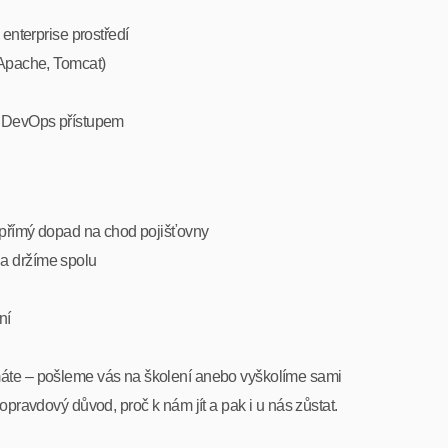
enterprise prostředí
 Apache, Tomcat)
o DevOps přístupem
í přímý dopad na chod pojišťovny
a držíme spolu
ní
áte – pošleme vás na školení anebo vyškolíme sami
opravdový důvod, proč k nám jít a pak i u nás zůstat.