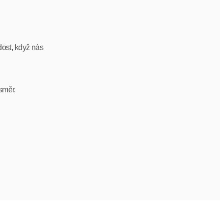
dost, když nás
směr.