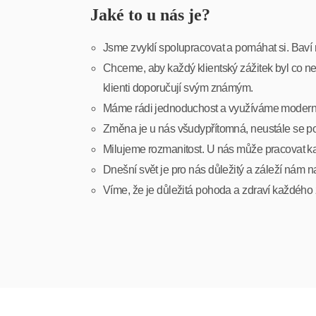
Jaké to u nás je?
Jsme zvyklí spolupracovat a pomáhat si. Baví n
Chceme, aby každý klientský zážitek byl co nej
klienti doporučují svým známým.
Máme rádi jednoduchost a využíváme moderní 
Změna je u nás všudypřítomná, neustále se 
Milujeme rozmanitost. U nás může pracovat k
Dnešní svět je pro nás důležitý a záleží nám n
Víme, že je důležitá pohoda a zdraví každého 