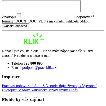
Životopis
Podporované
formáty: DOCX, DOC, PDF s maximální velikostí: 5MB...
Odeslat odpověď
Nenašli jste co jste hledali? Nebo máte nápad jak naše služby
zlepšit? Neváhejte a napište nám.
Telefon
728 800 890
E-mail
podpora@praceklik.cz
Inspirace
Pracovní pohovor od A do Z
Nepodceňujte životopis
Vytvoření
životopisu
Mzdová kalkulačka
Vzory smluv
O nás
Mohlo by vás zajímat