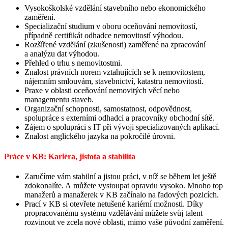
Vysokoškolské vzdělání stavebního nebo ekonomického
zaměření.
Specializační studium v oboru oceňování nemovitostí,
případně certifikát odhadce nemovitostí výhodou.
Rozšířené vzdělání (zkušenosti) zaměřené na zpracování
a analýzu dat výhodou.
Přehled o trhu s nemovitostmi.
Znalost právních norem vztahujících se k nemovitostem,
nájemním smlouvám, stavebnictví, katastru nemovitostí.
Praxe v oblasti oceňování nemovitých věcí nebo
managementu staveb.
Organizační schopnosti, samostatnost, odpovědnost,
spolupráce s externími odhadci a pracovníky obchodní sítě.
Zájem o spolupráci s IT při vývoji specializovaných aplikací.
Znalost anglického jazyka na pokročilé úrovni.
Práce v KB: Kariéra, jistota a stabilita
Zaručíme vám stabilní a jistou práci, v níž se během let ještě
zdokonalíte. A můžete vystoupat opravdu vysoko. Mnoho top
manažerů a manažerek v KB začínalo na řadových pozicích.
Prací v KB si otevřete netušené kariérní možnosti. Díky
propracovanému systému vzdělávání můžete svůj talent
rozvinout ve zcela nové oblasti, mimo vaše původní zaměření.