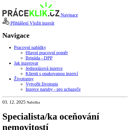
Navigace
Přihlášení
Vložit inzerát
Navigace
Pracovní nabídky
Hlavní pracovní poměr
Brigáda - DPP
Jak inzerovat
Jednorázová inzerce
Klienti s opakovanou inzercí
Životopisy
Vytvořit životopis
Inzerce naruby - pro uchazeče
03. 12. 2025
Nabídka
Specialista
/
ka oceňování
nemovitostí