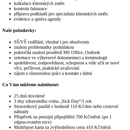
kalkulace klientských změn
kontrola fakturace
příprava podkladů pro specialistu klientských změn
evidence a správa agendy
Naše požadavky:
SŠ/VŠ vzdělání, vhodné i pro absolventy
znalost problematiky podmínkou
pokročilá znalost prostředí MS Office, Outlook
orientace ve výkresové dokumentaci a terminologii
spolehlivost, zodpovědnost, schopnost a vůle učit se nové
věci, pečlivost, praktické uvažování
zájem o různorodou práci a kontakt s lidmi
Co Vám můžeme nabídnout:
25 dnů dovolené
3 dny zdravotního volna „Sick Day“/1 rok
Stravenkový paušál v hodnotě 110 Kč/den nebo cestovní
náhrady
Příspěvek na penzijní připojištění 700 Kč/měsíc (po 1
odpracovaném roce)
MultiSport karta za zvýhodněnou cenu 410 Kč/měsíc