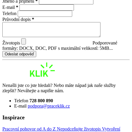
Jméno a příjmení
*
E-mail
*
Telefon
Průvodní dopis
*
Životopis
Podporované
formáty: DOCX, DOC, PDF s maximální velikostí: 5MB...
Odeslat odpověď
Nenašli jste co jste hledali? Nebo máte nápad jak naše služby
zlepšit? Neváhejte a napište nám.
Telefon
728 800 890
E-mail
podpora@praceklik.cz
Inspirace
Pracovní pohovor od A do Z
Nepodceňujte životopis
Vytvoření