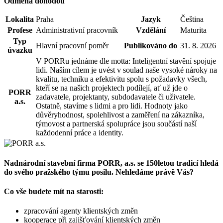
Odměna dohodou
Lokalita
Praha
Jazyk
Čeština
Profese
Administrativní pracovník
Vzdělání
Maturita
Typ
Hlavní pracovní poměr
Publikováno do
31. 8. 2026
úvazku
V PORRu jednáme dle motta: Inteligentní stavění spojuje
lidi. Naším cílem je uvést v soulad naše vysoké nároky na
kvalitu, techniku a efektivitu spolu s požadavky všech,
kteří se na našich projektech podílejí, ať už jde o
PORR
zadavatele, projektanty, subdodavatele či uživatele.
a.s.
Ostatně, stavíme s lidmi a pro lidi. Hodnoty jako
důvěryhodnost, spolehlivost a zaměření na zákazníka,
týmovost a partnerská spolupráce jsou součástí naší
každodenní práce a identity.
Nadnárodní stavební firma PORR, a.s. se 150letou tradicí hledá
do svého pražského týmu posilu. Nehledáme právě Vás?
Co vše budete mít na starosti:
zpracování agenty klientských změn
kooperace při zajišťování klientských změn