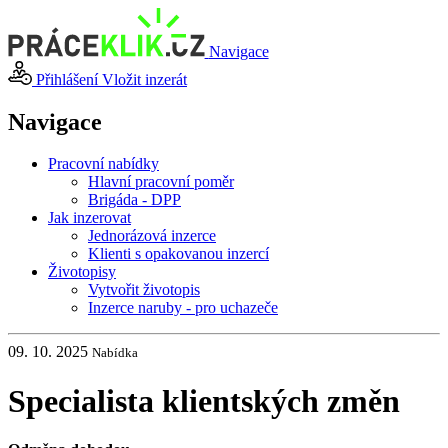
Navigace
Přihlášení
Vložit inzerát
Navigace
Pracovní nabídky
Hlavní pracovní poměr
Brigáda - DPP
Jak inzerovat
Jednorázová inzerce
Klienti s opakovanou inzercí
Životopisy
Vytvořit životopis
Inzerce naruby - pro uchazeče
09. 10. 2025
Nabídka
Specialista klientských změn