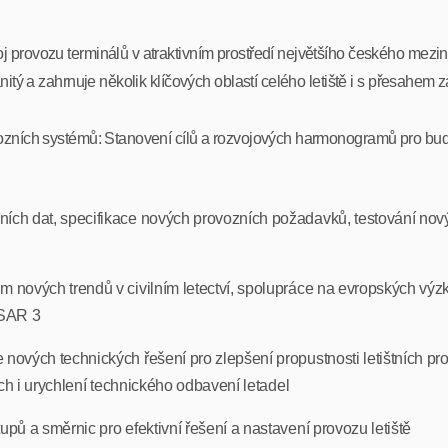
 provozu terminálů v atraktivním prostředí největšího českého mezi
itý a zahrnuje několik klíčových oblastí celého letiště i s přesahem 
ozních systémů: Stanovení cílů a rozvojových harmonogramů pro bud
ích dat, specifikace nových provozních požadavků, testování nov
m nových trendů v civilním letectví, spolupráce na evropských v
ESAR 3
ových technických řešení pro zlepšení propustnosti letištních pr
ch i urychlení technického odbavení letadel
pů a směrnic pro efektivní řešení a nastavení provozu letiště