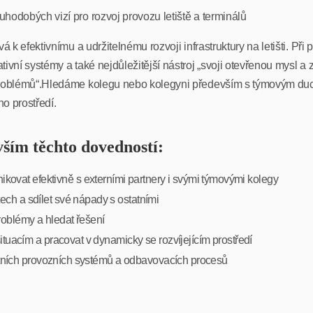
uhodobých vizí pro rozvoj provozu letiště a terminálů
 k efektivnímu a udržitelnému rozvoji infrastruktury na letišti. Při p
ivní systémy a také nejdůležitější nástroj „svoji otevřenou mysl a
 problémů“.Hledáme kolegu nebo kolegyni především s týmovým duc
o prostředí.
ším těchto dovedností:
ovat efektivně s externími partnery i svými týmovými kolegy
ech a sdílet své nápady s ostatními
oblémy a hledat řešení
tuacím a pracovat v dynamicky se rozvíjejícím prostředí
ištních provozních systémů a odbavovacích procesů