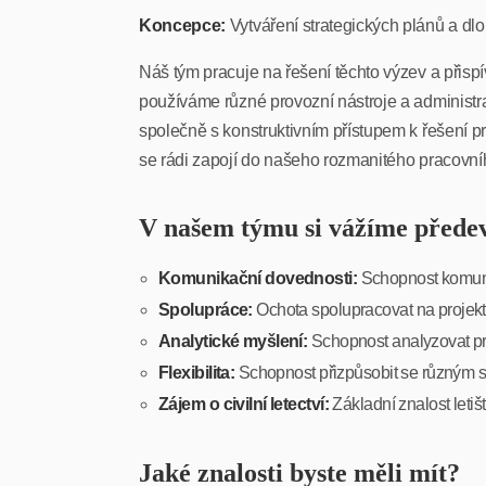
Koncepce:
Vytváření strategických plánů a dlo
Náš tým pracuje na řešení těchto výzev a přispívá
používáme různé provozní nástroje a administrat
společně s konstruktivním přístupem k řešení
se rádi zapojí do našeho rozmanitého pracovníh
V našem týmu si vážíme předev
Komunikační dovednosti:
Schopnost komunik
Spolupráce:
Ochota spolupracovat na projekt
Analytické myšlení:
Schopnost analyzovat pr
Flexibilita:
Schopnost přizpůsobit se různým si
Zájem o civilní letectví:
Základní znalost let
Jaké znalosti byste měli mít?