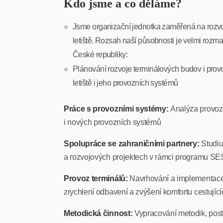
Kdo jsme a co děláme?
Jsme organizační jednotka zaměřená na rozvoj
letiště. Rozsah naší působnosti je velmi rozman
České republiky:
Plánování rozvoje terminálových budov i prov
letiště i jeho provozních systémů
Práce s provozními systémy:
Analýza provozn
i nových provozních systémů
Spolupráce se zahraničními partnery:
Studiu
a rozvojových projektech v rámci programu S
Provoz terminálů:
Navrhování a implementace n
zrychlení odbavení a zvýšení komfortu cestující
Metodická činnost:
Vypracování metodik, postu