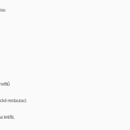
dou
nefitů
ké restauraci
letišti,