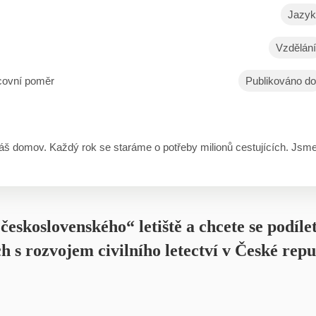
Jazyk
Vzdělání
covní poměr
Publikováno do
 náš domov. Každý rok se staráme o potřeby milionů cestujících. Jsm
československého“ letiště a chcete se podíle
 s rozvojem civilního letectví v České repub