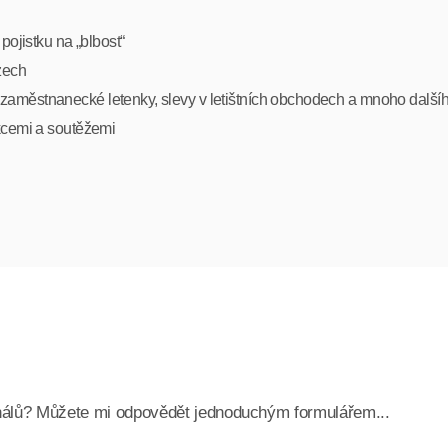
pojistku na „blbost“
zech
zaměstnanecké letenky, slevy v letištních obchodech a mnoho další
akcemi a soutěžemi
minálů? Můžete mi odpovědět jednoduchým formulářem...