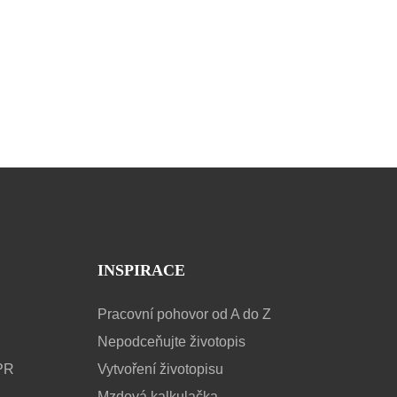
INSPIRACE
Pracovní pohovor od A do Z
Nepodceňujte životopis
PR
Vytvoření životopisu
Mzdová kalkulačka