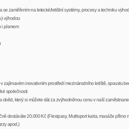
a se zaměřením na letecké/letištní systémy, procesy a techniku výho
iu) výhodou
m i písmem
u
v zajímavém inovativním prostředí mezinárodního letiště, spoustu be
lké společnosti
oběd, který si můžete dát za zvýhodněnou cenu v naší zaměstnanec
čně dostáváte 20.000 Kč (Flexipasy, Multisport karta, masáže přímo na 
urzy apod.)