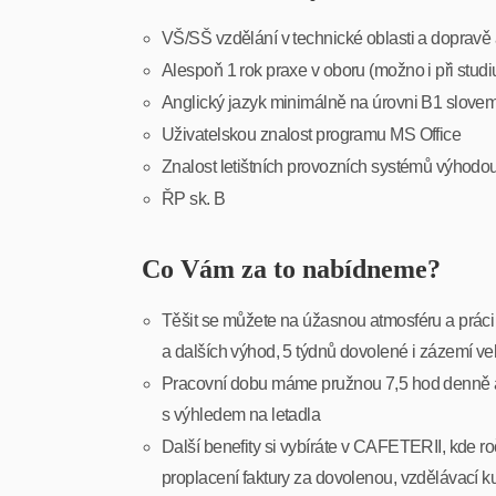
VŠ/SŠ vzdělání v technické oblasti a dopravě 
Alespoň 1 rok praxe v oboru (možno i při stud
Anglický jazyk minimálně na úrovni B1 slove
Uživatelskou znalost programu MS Office
Znalost letištních provozních systémů výhodo
ŘP sk. B
Co Vám za to nabídneme?
Těšit se můžete na úžasnou atmosféru a práci 
a dalších výhod, 5 týdnů dovolené i zázemí ve
Pracovní dobu máme pružnou 7,5 hod denně a 
s výhledem na letadla
Další benefity si vybíráte v CAFETERII, kde ro
proplacení faktury za dovolenou, vzdělávací k