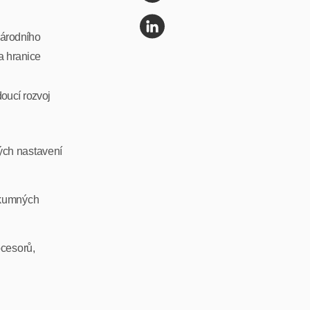
národního
za hranice
oucí rozvoj
ých nastavení
ýzkumných
ocesorů,