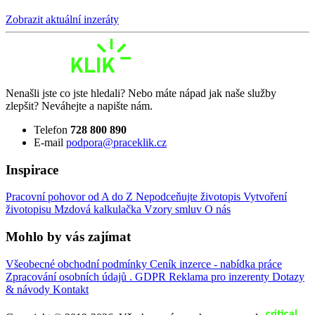
Zobrazit aktuální inzeráty
Nenašli jste co jste hledali? Nebo máte nápad jak naše služby
zlepšit? Neváhejte a napište nám.
Telefon
728 800 890
E-mail
podpora@praceklik.cz
Inspirace
Pracovní pohovor od A do Z
Nepodceňujte životopis
Vytvoření
životopisu
Mzdová kalkulačka
Vzory smluv
O nás
Mohlo by vás zajímat
Všeobecné obchodní podmínky
Ceník inzerce - nabídka práce
Zpracování osobních údajů . GDPR
Reklama pro inzerenty
Dotazy
& návody
Kontakt