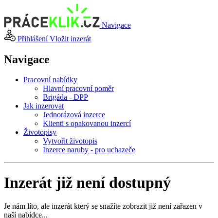
Navigace
Přihlášení
Vložit inzerát
Navigace
Pracovní nabídky
Hlavní pracovní poměr
Brigáda - DPP
Jak inzerovat
Jednorázová inzerce
Klienti s opakovanou inzercí
Životopisy
Vytvořit životopis
Inzerce naruby - pro uchazeče
Inzerát již není dostupný
Je nám líto, ale inzerát který se snažíte zobrazit již není zařazen v
naší nabídce...