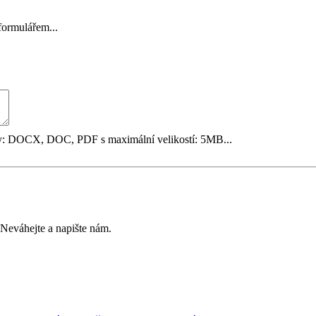
formulářem...
y: DOCX, DOC, PDF s maximální velikostí: 5MB...
? Neváhejte a napište nám.