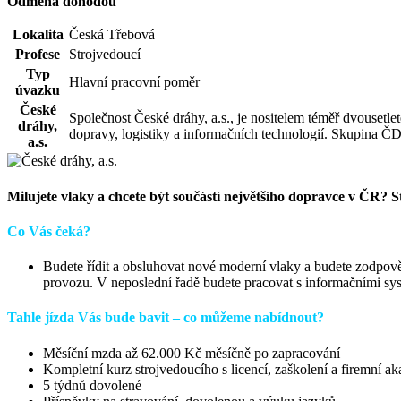
Odměna dohodou
Lokalita
Česká Třebová
Profese
Strojvedoucí
Typ
Hlavní pracovní poměr
úvazku
České
Společnost České dráhy, a.s., je nositelem téměř dvousetl
dráhy,
dopravy, logistiky a informačních technologií. Skupina ČD
a.s.
Milujete vlaky a chcete být součástí největšího dopravce v 
Co Vás čeká?
Budete řídit a obsluhovat nové moderní vlaky a budete zodpově
provozu. V neposlední řadě budete pracovat s informačními sy
Tahle jízda Vás bude bavit – co můžeme nabídnout?
Měsíční mzda až 62.000 Kč měsíčně po zapracování
Kompletní kurz strojvedoucího s licencí, zaškolení a firemní a
5 týdnů dovolené