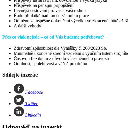
Příspěvky na stravování, dovolenou a výuku jazyků
Příspěvek na penzijní připojištění
Levnější cestování pro vás a vaši rodinu
Řadu příplatků nad rámec zákoníku práce
Odměnu za úspěšné dokončení výcviku ve zkrácené lhůtě až 3
A další výhody!
Přes co vlak nejede – co od Vás budeme potřebovat?
Zdravotní způsobilost dle Vyhlášky č. 260/2023 Sb.
Minimálně ukončené střední vzdělání s výučním listem strojníh
Časovou flexibilitu z důvodu vícesměnného provozu
Odolnost, spolehlivost a vášeň pro dráhu
Sdílejte inzerát:
Facebook
Twitter
Linkedin
Odpověď na inzerát