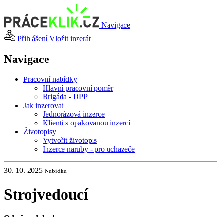
Navigace
Přihlášení
Vložit inzerát
Navigace
Pracovní nabídky
Hlavní pracovní poměr
Brigáda - DPP
Jak inzerovat
Jednorázová inzerce
Klienti s opakovanou inzercí
Životopisy
Vytvořit životopis
Inzerce naruby - pro uchazeče
30. 10. 2025
Nabídka
Strojvedoucí