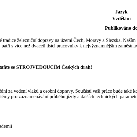
Jazyk
Vzdělání
Publikováno d
eté tradice železniční dopravy na území Čech, Moravy a Slezska. Naším
 patří s více než dvaceti tisíci pracovníky k nejvýznamnějším zaměstna
ČR? Staňte se STROJVEDOUCÍM Českých drah!
dní za vedení vlaků a osobní dopravy. Součástí vaší práce bude také k
stémy pro zaznamenávání průběhu jízdy a dalších technických parametr
kademii