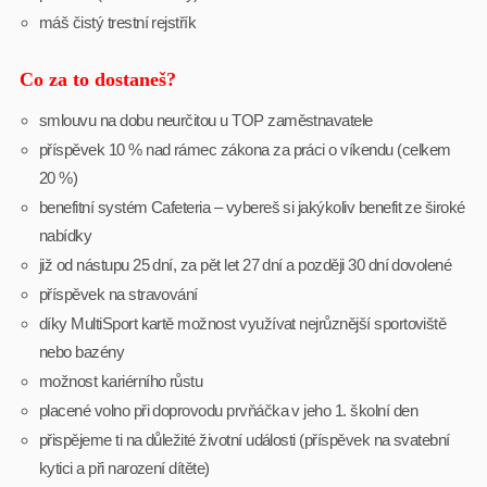
máš čistý trestní rejstřík
Co za to dostaneš?
smlouvu na dobu neurčitou u TOP zaměstnavatele
příspěvek 10 % nad rámec zákona za práci o víkendu (celkem
20 %)
benefitní systém Cafeteria – vybereš si jakýkoliv benefit ze široké
nabídky
již od nástupu 25 dní, za pět let 27 dní a později 30 dní dovolené
příspěvek na stravování
díky MultiSport kartě možnost využívat nejrůznější sportoviště
nebo bazény
možnost kariérního růstu
placené volno při doprovodu prvňáčka v jeho 1. školní den
přispějeme ti na důležité životní události (příspěvek na svatební
kytici a při narození dítěte)