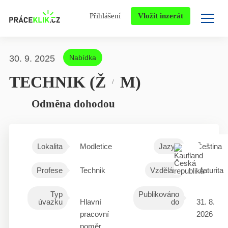
Přihlášení
Vložit inzerát
30. 9. 2025
Nabídka
TECHNIK (Ž
M)
/
Odměna dohodou
Lokalita
Modletice
Jazyk
Čeština
Profese
Technik
Vzdělání
Maturita
Typ
Publikováno
úvazku
Hlavní
do
31. 8.
pracovní
2026
poměr