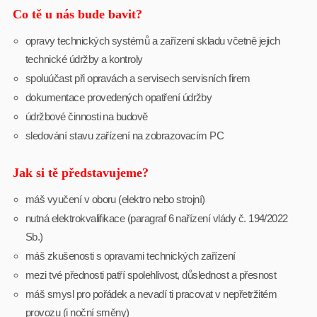
Co tě u nás bude bavit?
opravy technických systémů a zařízení skladu včetně jejich
technické údržby a kontroly
spoluúčast při opravách a servisech servisních firem
dokumentace provedených opatření údržby
údržbové činnosti na budově
sledování stavu zařízení na zobrazovacím PC
Jak si tě představujeme?
máš vyučení v oboru (elektro nebo strojní)
nutná elektrokvalifikace (paragraf 6 nařízení vlády č. 194/2022
Sb.)
máš zkušenosti s opravami technických zařízení
mezi tvé přednosti patří spolehlivost, důslednost a přesnost
máš smysl pro pořádek a nevadí ti pracovat v nepřetržitém
provozu (i noční směny)