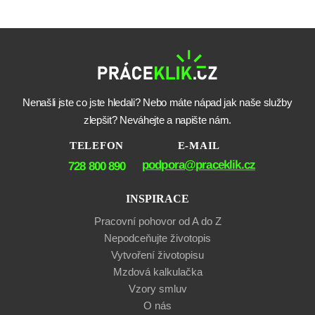
Nenašli jste co jste hledali? Nebo máte nápad jak naše služby
zlepšit? Neváhejte a napište nám.
TELEFON
E-MAIL
podpora@praceklik.cz
728 800 890
INSPIRACE
Pracovní pohovor od A do Z
Nepodceňujte životopis
Vytvoření životopisu
Mzdová kalkulačka
Vzory smluv
O nás