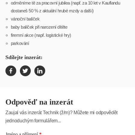
odměníme tě za pracovní jubilea (např. za 10 let v Kauflandu
dostaneš 50 % z aktuální hrubé mzdy a další)
vánoční balíček
baby balíček při narození dítěte
firemní akce (např. logistické hry)
parkování
Sdílejte inzerát:
Odpověď na inzerát
Zaujal vás inzerát Technik (ž/m)? Můžete mi odpovědět
jednoduchým formulářem...
Jméno a příjmení
*