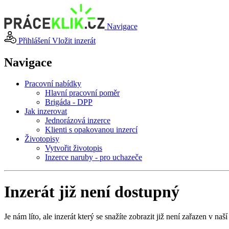
Navigace
Přihlášení
Vložit inzerát
Navigace
Pracovní nabídky
Hlavní pracovní poměr
Brigáda - DPP
Jak inzerovat
Jednorázová inzerce
Klienti s opakovanou inzercí
Životopisy
Vytvořit životopis
Inzerce naruby - pro uchazeče
Inzerát již není dostupný
Je nám líto, ale inzerát který se snažíte zobrazit již není zařazen v naší