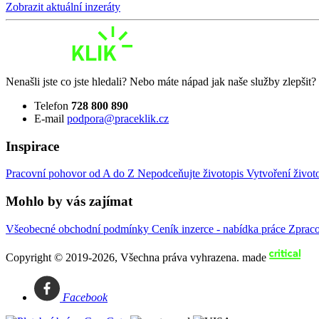
Zobrazit aktuální inzeráty
Nenašli jste co jste hledali? Nebo máte nápad jak naše služby zlepšit
Telefon
728 800 890
E-mail
podpora@praceklik.cz
Inspirace
Pracovní pohovor od A do Z
Nepodceňujte životopis
Vytvoření život
Mohlo by vás zajímat
Všeobecné obchodní podmínky
Ceník inzerce - nabídka práce
Zprac
Copyright © 2019-2026, Všechna práva vyhrazena.
made
Facebook