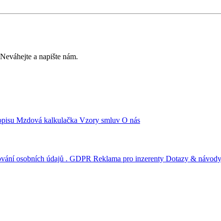
? Neváhejte a napište nám.
opisu
Mzdová kalkulačka
Vzory smluv
O nás
ování osobních údajů . GDPR
Reklama pro inzerenty
Dotazy & návod