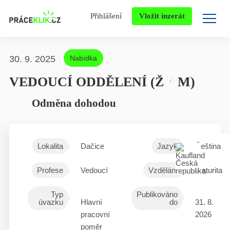
Přihlášení
Vložit inzerát
30. 9. 2025
Nabídka
VEDOUCÍ ODDĚLENÍ (Ž
M)
/
Odměna dohodou
Lokalita
Dačice
Jazyk
Čeština
Profese
Vedoucí
Vzdělání
Maturita
Typ
Publikováno
úvazku
Hlavní
do
31. 8.
pracovní
2026
poměr