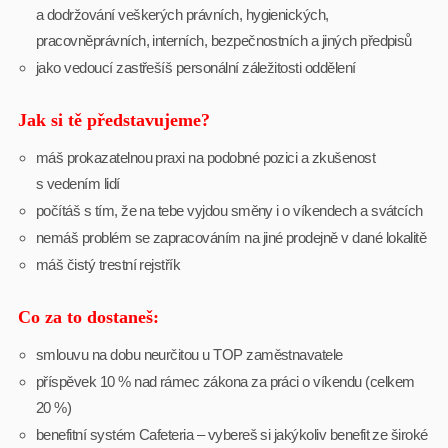
a dodržování veškerých právních, hygienických,
pracovněprávních, interních, bezpečnostních a jiných předpisů
jako vedoucí zastřešíš personální záležitosti oddělení
Jak si tě představujeme?
máš prokazatelnou praxi na podobné pozici a zkušenost
s vedením lidí
počítáš s tím, že na tebe vyjdou směny i o víkendech a svátcích
nemáš problém se zapracováním na jiné prodejně v dané lokalitě
máš čistý trestní rejstřík
Co za to dostaneš:
smlouvu na dobu neurčitou u TOP zaměstnavatele
příspěvek 10 % nad rámec zákona za práci o víkendu (celkem
20 %)
benefitní systém Cafeteria – vybereš si jakýkoliv benefit ze široké