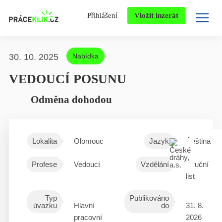
Přihlášení
Vložit inzerát
30. 10. 2025
Nabídka
VEDOUCÍ POSUNU
Odměna dohodou
Lokalita
Olomouc
Jazyk
Čeština
Profese
Vedoucí
Vzdělání
Výuční
list
Typ
Publikováno
úvazku
Hlavní
do
31. 8.
pracovní
2026