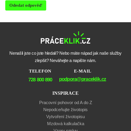
Odeslat odpověď
Nenašli jste co jste hledali? Nebo máte nápad jak naše služby
zlepšit? Neváhejte a napište nám.
TELEFON
E-MAIL
podpora@praceklik.cz
728 800 890
INSPIRACE
Pracovní pohovor od A do Z
Nepodceňujte životopis
Vytvoření životopisu
Mzdová kalkulačka
Vzory smluv