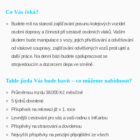
Co Vás čeká?
Budete mít na starosti zajišťování posunu kolejových vozidel
osobní dopravy a činnosti při sestavě osobních vlaků. Vaším
úkolem bude manipulace s vozy, jejich přivěšování a odvěšování
od vlakové soupravy, zajišťování odvěšených vozů proti ujetí a
další práce. Na denní bázi budete spolupracovat se
strojvedoucím a dozorcem depa ve směně.
Tahle jízda Vás bude bavit – co můžeme nabídnout?
Průměrnou mzdu 38.000 Kč měsíčně
5 týdnů dovolené
Příspěvek na rekreaci již v 1. roce
Levnější cestování pro vás a vaši rodinu s InKartou
Příspěvky na stravování a dovolenou
Nejvyšší příspěvky na penzijní připojištění ze všech