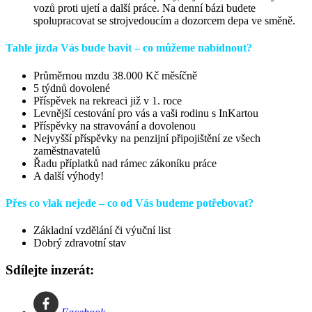
vozů proti ujetí a další práce. Na denní bázi budete
spolupracovat se strojvedoucím a dozorcem depa ve směně.
Tahle jízda Vás bude bavit – co můžeme nabídnout?
Průměrnou mzdu 38.000 Kč měsíčně
5 týdnů dovolené
Příspěvek na rekreaci již v 1. roce
Levnější cestování pro vás a vaši rodinu s InKartou
Příspěvky na stravování a dovolenou
Nejvyšší příspěvky na penzijní připojištění ze všech
zaměstnavatelů
Řadu příplatků nad rámec zákoníku práce
A další výhody!
Přes co vlak nejede – co od Vás budeme potřebovat?
Základní vzdělání či výuční list
Dobrý zdravotní stav
Sdílejte inzerát: