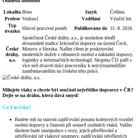
Odměna dohodou
Lokalita
Brno
Jazyk
Čeština
Profese
Vedoucí
Vzdělání
Výuční list
Typ
Hlavní pracovní poměr
Publikováno do
31. 8. 2026
úvazku
Společnost České dráhy, a.s., je nositelem téměř
dvousetleté tradice železniční dopravy na území Čech,
České
Moravy a Slezska. Naším cílem je poskytování
dráhy,
moderních služeb v oblastech osobní a nákladní dopravy,
a.s.
logistiky a informačních technologií. Skupina ČD patří s
více než dvaceti tisíci pracovníky k nejvýznamnějším
zaměstnavatelům na českém trhu práce.
Milujete vlaky a chcete být součástí největšího dopravce v ČR?
Dejte se na dráhu, která dává smysl!
Co Vás čeká?
Budete mít na starosti zajišťování posunu kolejových vozidel
osobní dopravy a činnosti při sestavě osobních vlaků. Vaším
úkolem bude manipulace s vozy, jejich přivěšování a
odvěšování od vlakové soupravy, zajišťování odvěšených