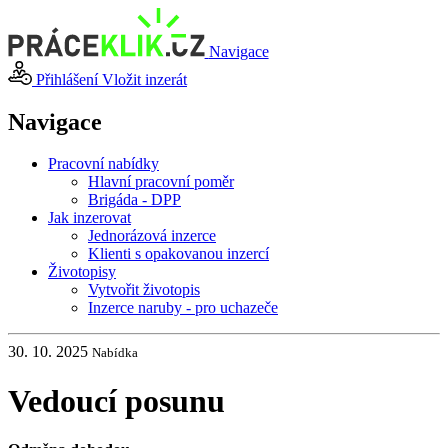
Navigace
Přihlášení
Vložit inzerát
Navigace
Pracovní nabídky
Hlavní pracovní poměr
Brigáda - DPP
Jak inzerovat
Jednorázová inzerce
Klienti s opakovanou inzercí
Životopisy
Vytvořit životopis
Inzerce naruby - pro uchazeče
30. 10. 2025
Nabídka
Vedoucí posunu