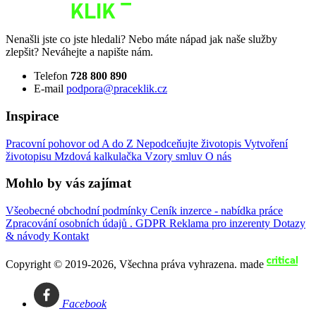
Nenašli jste co jste hledali? Nebo máte nápad jak naše služby
zlepšit? Neváhejte a napište nám.
Telefon
728 800 890
E-mail
podpora@praceklik.cz
Inspirace
Pracovní pohovor od A do Z
Nepodceňujte životopis
Vytvoření
životopisu
Mzdová kalkulačka
Vzory smluv
O nás
Mohlo by vás zajímat
Všeobecné obchodní podmínky
Ceník inzerce - nabídka práce
Zpracování osobních údajů . GDPR
Reklama pro inzerenty
Dotazy
& návody
Kontakt
Copyright © 2019-2026, Všechna práva vyhrazena.
made
Facebook